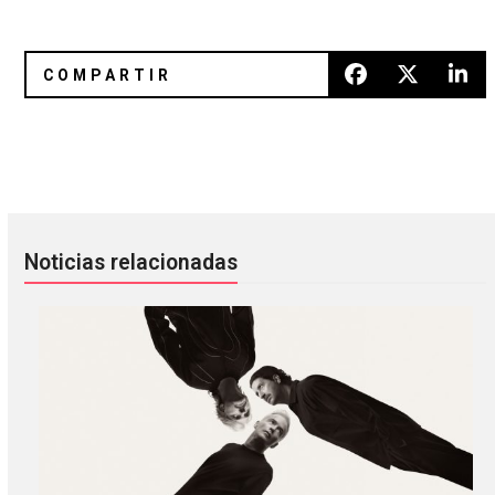
Yaeji le rinde tributo a los 90 en «One More»
Boy Harsher y Adam 12 de She 
Noticias relacionadas