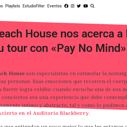
os
Playlists
EstudioFilter
Eventos
each House nos acerca a l
u tour con «Pay No Mind»
ach House
son especialistas en estimular la nostalgi
las personas. Esas emociones que recorren el cuerp
 fuerte logra exhibir cuando escucha una de sus m
 conciertos sea una experiencia que debe contemp
amente intimo y abstracto, tal y como lo pudimos 
cierto en el Auditorio Blackberry
.
a que entiendan un poco mejor lo que les estamos d