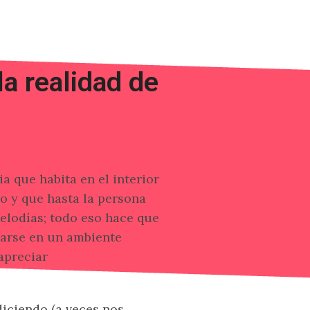
a realidad de
a que habita en el interior
o y que hasta la persona
elodías; todo eso hace que
larse en un ambiente
apreciar
durante su
iciendo (a veces nos