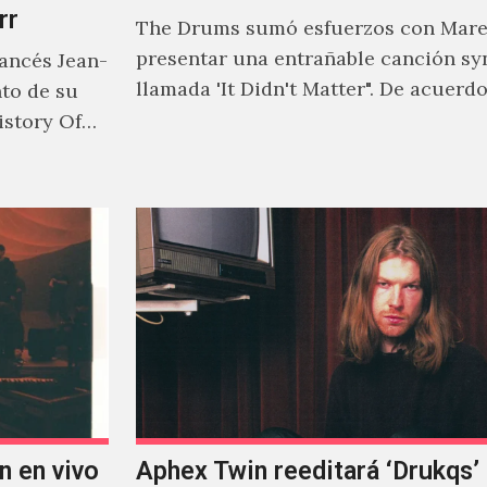
rr
The Drums sumó esfuerzos con Mare
presentar una entrañable canción sy
rancés Jean-
llamada 'It Didn't Matter". De acuerd
nto de su
Jonny Pierce, esta es el primer…
istory Of
n en vivo
Aphex Twin reeditará ‘Drukqs’