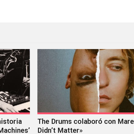
nmigrantes
Este es el primer headliner
istoria
The Drums colaboró con Mareu
‘Machines’
Didn’t Matter»