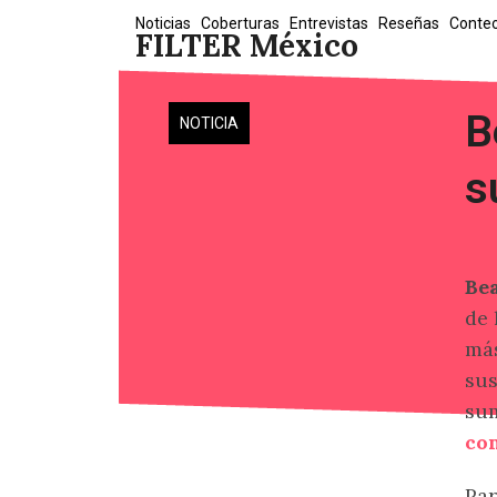
Skip
Noticias
Coberturas
Entrevistas
Reseñas
Conte
FILTER México
to
content
B
NOTICIA
s
Be
de 
más
sus
sum
con
Par