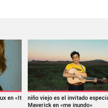
 confirmado para Glastonbury
x en «It
niño viejo es el invitado especi
Maverick en «me inundo»