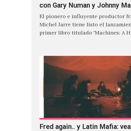
con Gary Numan y Johnny Ma
El pionero e influyente productor f
Michel Jarre tiene listo el lanzamie
primer libro titulado 'Machines: A H
Electronic Music', donde explora…
Fred again.. y Latin Mafia: vea