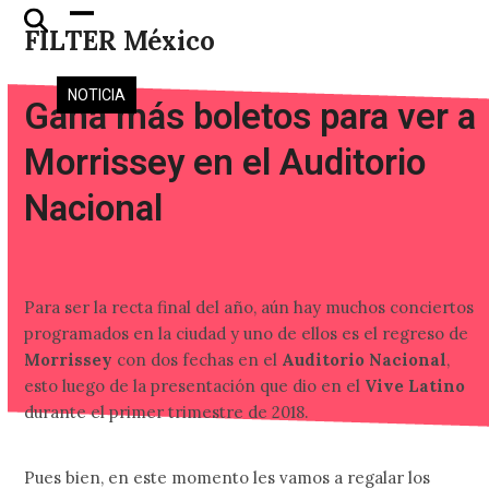
Skip
Open
Close
FILTER México
to
mobile
mobile
content
menu
menu
NOTICIA
Gana más boletos para ver a
Morrissey en el Auditorio
Nacional
Para ser la recta final del año, aún hay muchos conciertos
programados en la ciudad y uno de ellos es el regreso de
Morrissey
con dos fechas en el
Auditorio Nacional
,
esto luego de la presentación que dio en el
Vive Latino
durante el primer trimestre de 2018.
Pues bien, en este momento les vamos a regalar los