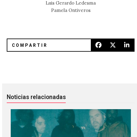
Luis Gerardo Ledesma
Pamela Ontiveros
El nuevo álbum de Earl Sweatshirt saldrá la próxima seman
Oneohtrix Point Never fue rem
Noticias relacionadas