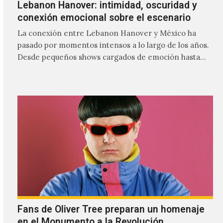
Lebanon Hanover: intimidad, oscuridad y
conexión emocional sobre el escenario
La conexión entre Lebanon Hanover y México ha
pasado por momentos intensos a lo largo de los años.
Desde pequeños shows cargados de emoción hasta
giras accidentadas, el dúo formado por Larissa
Iceglass y William Maybelline ha construido una
relación cercana con el público mexicano gracias a su
mezcla de post-punk, coldwave y letras
profundamente melancólicas.
Fans de Oliver Tree preparan un homenaje
en el Monumento a la Revolución