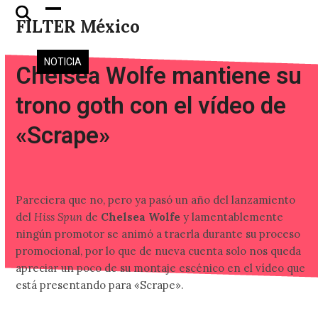
Skip
Open
Close
FILTER México
to
mobile
mobile
content
menu
menu
NOTICIA
Chelsea Wolfe mantiene su
trono goth con el vídeo de
«Scrape»
Pareciera que no, pero ya pasó un año del lanzamiento
del
Hiss Spun
de
Chelsea Wolfe
y lamentablemente
ningún promotor se animó a traerla durante su proceso
promocional, por lo que de nueva cuenta solo nos queda
apreciar un poco de su montaje escénico en el vídeo que
está presentando para «Scrape».