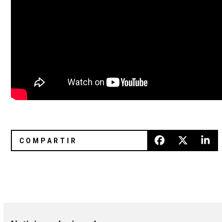
Así suena «House Of Cards» de Radiohead en voz de Phos
Gana boletos para el A/VISIO