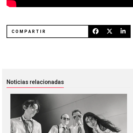
Arctic Monkeys, Kings Of Leon, The Hives y The 1975 se pr
Así suena «House Of Cards» de
Noticias relacionadas