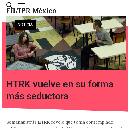
Skip
Open
Close
FILTER México
to
mobile
mobile
content
menu
menu
NOTICIA
HTRK vuelve en su forma
más seductora
Semanas atrás
HTRK
reveló que tenía contemplado