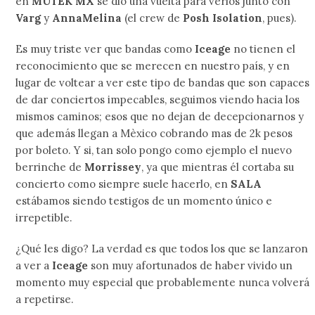
en
MUTEK MX
se dio una vuelta para verlos junto con
Varg
y
AnnaMelina
(el crew de
Posh Isolation
, pues).
Es muy triste ver que bandas como
Iceage
no tienen el
reconocimiento que se merecen en nuestro país, y en
lugar de voltear a ver este tipo de bandas que son capaces
de dar conciertos impecables, seguimos viendo hacia los
mismos caminos; esos que no dejan de decepcionarnos y
que además llegan a Mèxico cobrando mas de 2k pesos
por boleto. Y si, tan solo pongo como ejemplo el nuevo
berrinche de
Morrissey
, ya que mientras él cortaba su
concierto como siempre suele hacerlo, en
SALA
estábamos siendo testigos de un momento único e
irrepetible.
¿Qué les digo? La verdad es que todos los que se lanzaron
a ver a
Iceage
son muy afortunados de haber vivido un
momento muy especial que probablemente nunca volverá
a repetirse.