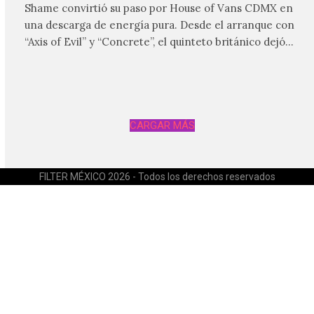
Shame convirtió su paso por House of Vans CDMX en
una descarga de energía pura. Desde el arranque con
“Axis of Evil” y “Concrete”, el quinteto británico dejó
claro que la noche estaría marcada por la intensidad,
las guitarras abrasivas y una conexión inmediata con
el público.
CARGAR MÁS
FILTER MÉXICO 2026 - Todos los derechos reservados