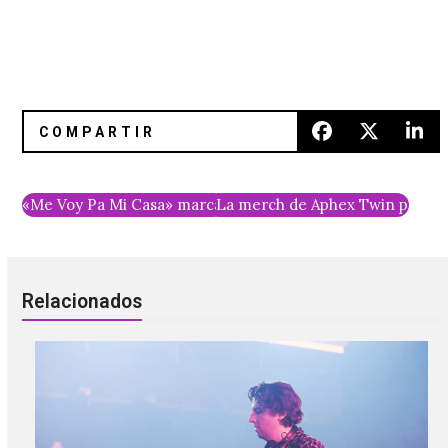
«Me Voy Pa Mi Casa» marca el regreso de Planeta No
La merch de Aphex Twin para el 
Relacionados