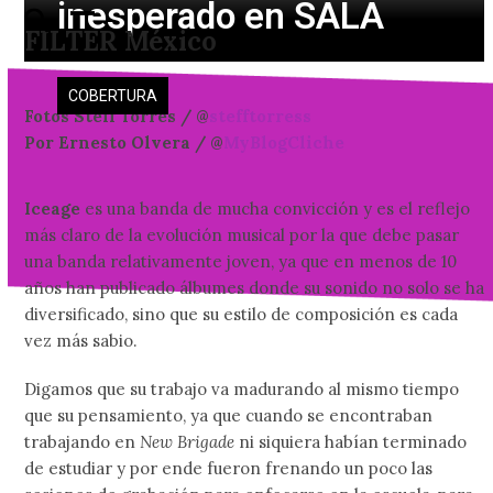
inesperado en SALA
Skip
Open
Close
FILTER México
to
mobile
mobile
content
menu
menu
COBERTURA
Fotos Steff Torres / @
stefftorress
Por Ernesto Olvera / @
MyBlogCliche
Iceage
es una banda de mucha convicción y es el reflejo
más claro de la evolución musical por la que debe pasar
una banda relativamente joven, ya que en menos de 10
años han publicado álbumes donde su sonido no solo se ha
diversificado, sino que su estilo de composición es cada
vez más sabio.
Digamos que su trabajo va madurando al mismo tiempo
que su pensamiento, ya que cuando se encontraban
trabajando en
New Brigade
ni siquiera habían terminado
de estudiar y por ende fueron frenando un poco las