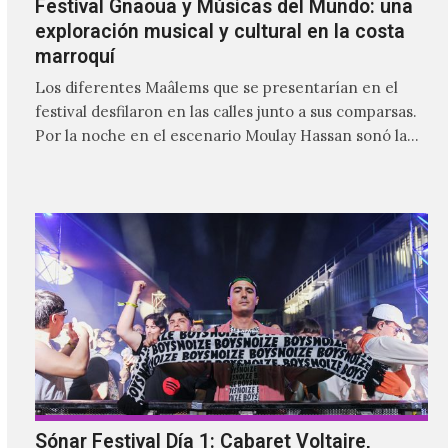
Festival Gnaoua y Músicas del Mundo: una
exploración musical y cultural en la costa
marroquí
Los diferentes Maâlems que se presentarían en el
festival desfilaron en las calles junto a sus comparsas.
Por la noche en el escenario Moulay Hassan sonó la
fusión poderosa del gnaoua de Mehdi Nassouli con
voces como la de Ganavya o la música y danza de
Ibuhoro, seguidos del gran maâlem Mohammed
Kouyou.
Sónar Festival Día 1: Cabaret Voltaire,