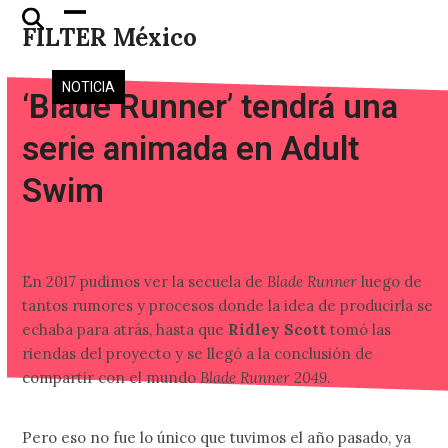
Skip
Open
Close
FILTER México
to
mobile
mobile
content
menu
menu
NOTICIA
‘Blade Runner’ tendrá una
serie animada en Adult
Swim
En 2017 pudimos ver la secuela de
Blade Runner
luego de
tantos rumores y procesos donde la idea de producirla se
echaba para atrás, hasta que
Ridley Scott
tomó las
riendas del proyecto y se llegó a la conclusión de
compartir con el mundo
Blade Runner 2049
.
Pero eso no fue lo único que tuvimos el año pasado, ya