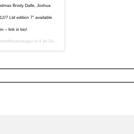
stmas Brody Dalle, Joshua
 12/7 Ltd edition 7” available
 – link in bio!
softhestoneage) el
4 de Dic de 2018 a las 9:03 PST
tismo de sus vídeos con «BAGDAD»
Elektra Stroke: Girl power 