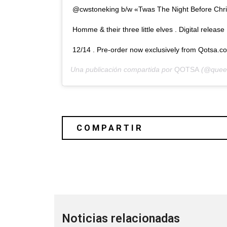
@cwstoneking b/w «Twas The Night Before Chri
Homme & their three little elves . Digital release
12/14 . Pre-order now exclusively from Qotsa.com
Una publicación compartida por
QOTSA
(@queen
Rosalía sigue alimentando el drama
Noticias relacionadas