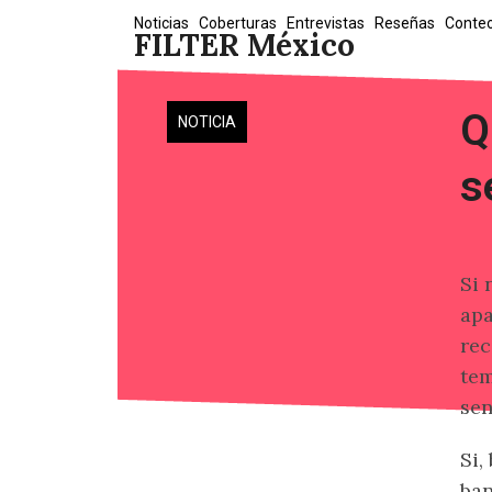
Skip
Noticias
Coberturas
Entrevistas
Reseñas
Conte
FILTER México
to
content
Q
NOTICIA
s
Si 
apa
rec
tem
sen
Si,
ban