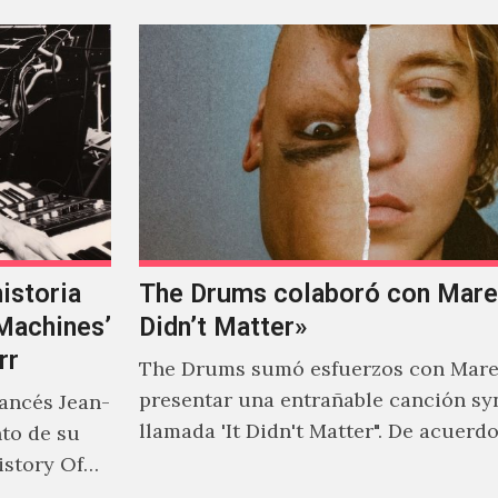
istoria
The Drums colaboró con Mareu
‘Machines’
Didn’t Matter»
rr
The Drums sumó esfuerzos con Mare
presentar una entrañable canción sy
rancés Jean-
llamada 'It Didn't Matter". De acuerd
nto de su
Jonny Pierce, esta es el primer…
istory Of