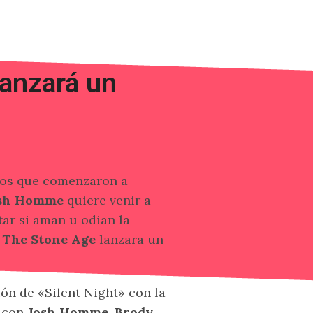
anzará un
eños que comenzaron a
sh Homme
quiere venir a
ar si aman u odian la
 The Stone Age
lanzara un
ión de «Silent Night» con la
» con
Josh Homme, Brody