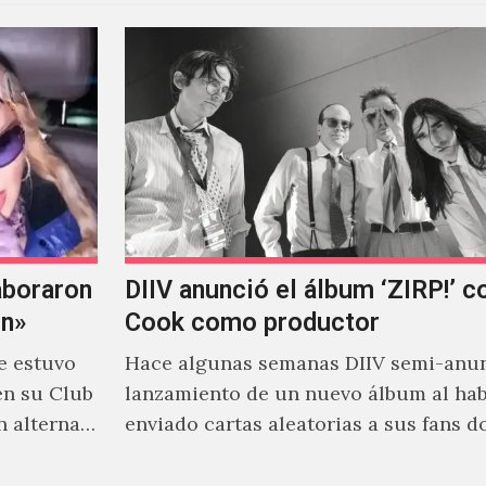
aboraron
DIIV anunció el álbum ‘ZIRP!’ c
on»
Cook como productor
e estuvo
Hace algunas semanas DIIV semi-anun
en su Club
lanzamiento de un nuevo álbum al ha
n alterna
enviado cartas aleatorias a sus fans 
venía el nombre de 'ZIRP!'…