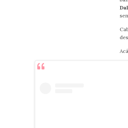
Dal
sen
Cab
des
Acá