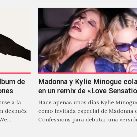
álbum de
Madonna y Kylie Minogue col
ones
en un remix de «Love Sensati
rse a la
Hace apenas unos días Kylie Minogu
um después
como invitada especial de Madonna 
 We…
Confessions para debutar una versió
de "Love Sensation", canción…