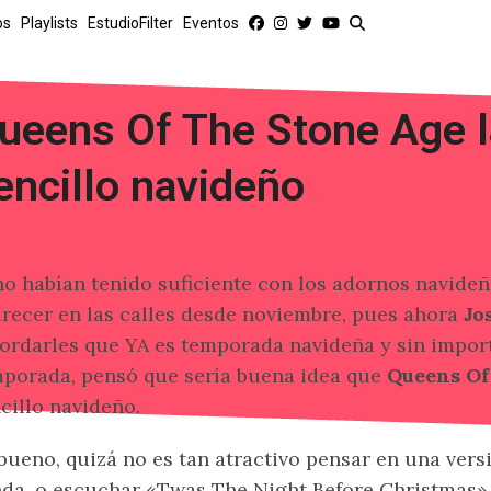
os
Playlists
EstudioFilter
Eventos
ueens Of The Stone Age l
encillo navideño
no habían tenido suficiente con los adornos navid
recer en las calles desde noviembre, pues ahora
Jo
ordarles que YA es temporada navideña y sin import
porada, pensó que sería buena idea que
Queens Of
cillo navideño.
 bueno, quizá no es tan atractivo pensar en una vers
da, o escuchar «Twas The Night Before Christmas