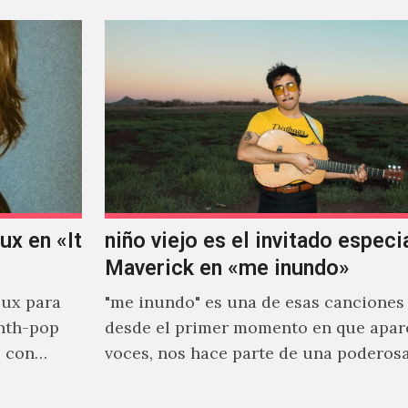
x en «It
niño viejo es el invitado especi
Maverick en «me inundo»
ux para
"me inundo" es una de esas canciones
nth-pop
desde el primer momento en que apar
o con
voces, nos hace parte de una poderos
narrativa emocional…