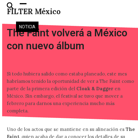
Skip
Open
Close
FILTER México
to
mobile
mobile
content
menu
menu
NOTICIA
The Faint volverá a México
con nuevo álbum
Si todo hubiera salido como estaba planeado, este mes
habríamos tenido la oportunidad de ver a The Faint como
parte de la primera edición del
Cloak & Dagger
en
México. Sin embargo, el festival se tuvo que mover a
febrero para darnos una experiencia mucho más
completa.
Uno de los actos que se mantiene en su alineación es
The
Faint
, quien acaba de dar a conocer los detalles de su