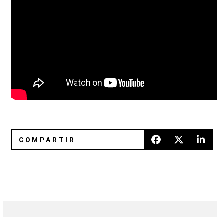
Björk, Sufjan Stevens, Arctic Monkeys y Deafheaven está
Playlist: Trip-Hop