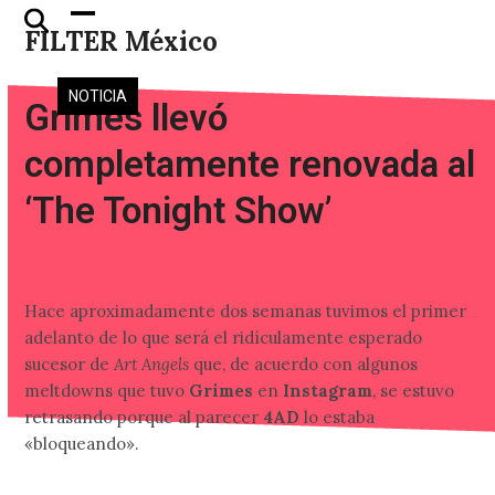
Skip
Open
Close
FILTER México
to
mobile
mobile
content
menu
menu
NOTICIA
Grimes llevó
completamente renovada al
‘The Tonight Show’
Hace aproximadamente dos semanas tuvimos el primer
adelanto de lo que será el ridículamente esperado
sucesor de
Art Angels
que, de acuerdo con algunos
meltdowns que tuvo
Grimes
en
Instagram
, se estuvo
retrasando porque al parecer
4AD
lo estaba
«bloqueando».