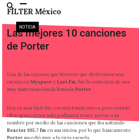
Skip
Open
Close
FILTER México
to
mobile
mobile
content
menu
menu
NOTICIA
Las mejores 10 canciones
de Porter
Una de las razones que hicieron que abriéramos una
cuenta en
Myspace
y
Last.Fm
, fue la existencia de una
muy misteriosa banda llamada
Porter
.
Hoy es más fácil dar con una banda nueva, pero cuando
ellos aparecieron solo podíamos tener acceso a su
nombre por medio de las canciones que iba soltando
Reactor 105.7 fm
en sus inicios, por lo que básicamente
Porter
sucedió muy a la vieja escuela.