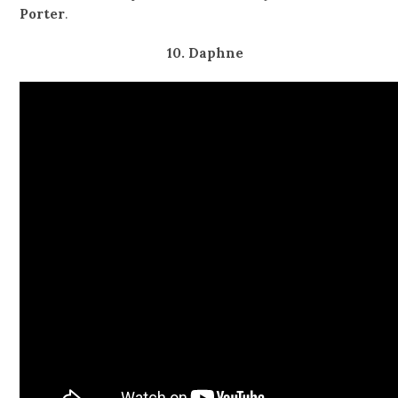
Porter
.
10. Daphne