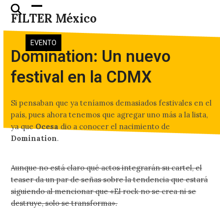
Skip
Open
Close
FILTER México
to
mobile
mobile
content
menu
menu
EVENTO
Domination: Un nuevo
festival en la CDMX
Si pensaban que ya teníamos demasiados festivales en el
país, pues ahora tenemos que agregar uno más a la lista,
ya que
Ocesa
dio a conocer el nacimiento de
Domination
.
Aunque no está claro qué actos integrarán su cartel, el
teaser da un par de señas sobre la tendencia que estará
siguiendo al mencionar que «El rock no se crea ni se
destruye, solo se transforma».