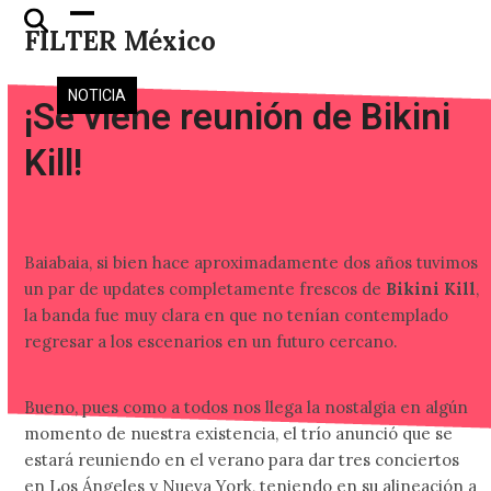
Skip
Open
Close
FILTER México
to
mobile
mobile
content
menu
menu
NOTICIA
¡Se viene reunión de Bikini
Kill!
Baiabaia, si bien hace aproximadamente dos años tuvimos
un par de updates completamente frescos de
Bikini Kill
,
la banda fue muy clara en que no tenían contemplado
regresar a los escenarios en un futuro cercano.
Bueno, pues como a todos nos llega la nostalgia en algún
momento de nuestra existencia, el trío anunció que se
estará reuniendo en el verano para dar tres conciertos
en Los Ángeles y Nueva York, teniendo en su alineación a