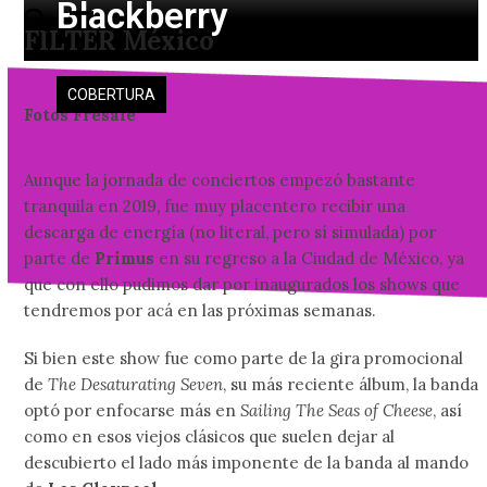
Blackberry
Skip
Open
Close
FILTER México
to
mobile
mobile
content
menu
menu
COBERTURA
Fotos Fresale
Aunque la jornada de conciertos empezó bastante
tranquila en 2019, fue muy placentero recibir una
descarga de energía (no literal, pero sí simulada) por
parte de
Primus
en su regreso a la Ciudad de México, ya
que con ello pudimos dar por inaugurados los shows que
tendremos por acá en las próximas semanas.
Si bien este show fue como parte de la gira promocional
de
The Desaturating Seven
, su más reciente álbum, la banda
optó por enfocarse más en
Sailing The Seas of Cheese
, así
como en esos viejos clásicos que suelen dejar al
descubierto el lado más imponente de la banda al mando