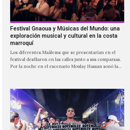
Festival Gnaoua y Músicas del Mundo: una
exploración musical y cultural en la costa
marroquí
Los diferentes Maâlems que se presentarían en el
festival desfilaron en las calles junto a sus comparsas.
Por la noche en el escenario Moulay Hassan sonó la
fusión poderosa del gnaoua de Mehdi Nassouli con
voces como la de Ganavya o la música y danza de
Ibuhoro, seguidos del gran maâlem Mohammed
Kouyou.