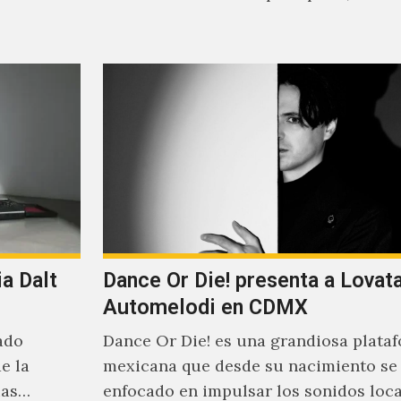
synth-pop de habla…
a Dalt
Dance Or Die! presenta a Lovat
Automelodi en CDMX
ado
Dance Or Die! es una grandiosa plata
e la
mexicana que desde su nacimiento se
ias
enfocado en impulsar los sonidos loc