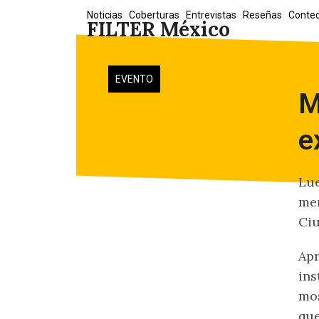
Skip
Noticias
Coberturas
Entrevistas
Reseñas
Conte
FILTER México
to
content
EVENTO
M
e
Lue
me
Ci
Apr
ins
mos
que