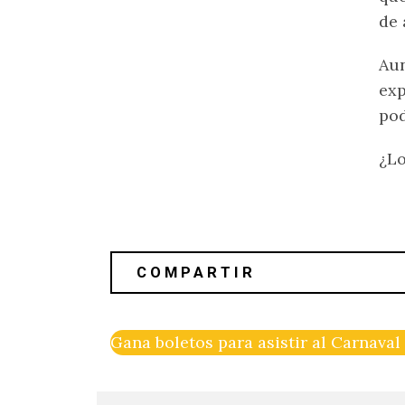
de 
Aun
exp
pod
¿Lo
Gana boletos para asistir al Carnaval