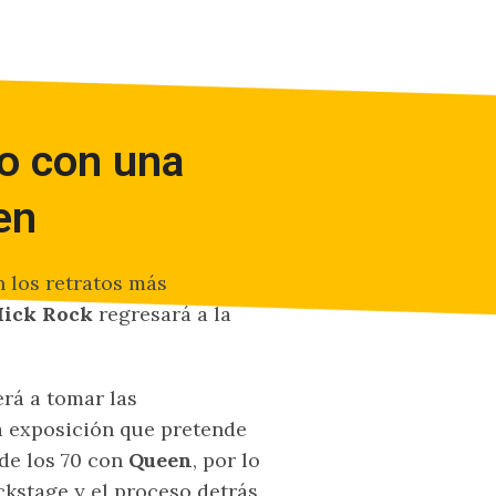
o con una
en
 los retratos más
ick Rock
regresará a la
erá a tomar las
a exposición que pretende
 de los 70 con
Queen
, por lo
kstage y el proceso detrás