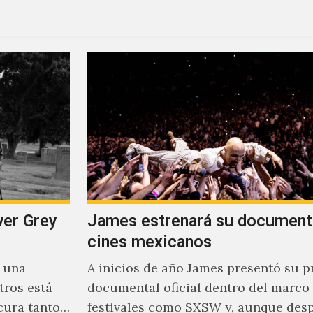
ver Grey
James estrenará su document
cines mexicanos
s una
A inicios de año James presentó su p
tros está
documental oficial dentro del marco
cura tanto
festivales como SXSW y, aunque des