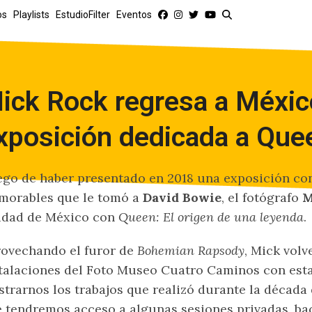
os
Playlists
EstudioFilter
Eventos
ick Rock regresa a Méxic
xposición dedicada a Que
go de haber presentado en 2018 una exposición con
morables que le tomó a
David Bowie
, el fotógrafo
M
udad de México con
Queen: El origen de una leyenda
.
ovechando el furor de
Bohemian Rapsody
, Mick volv
talaciones del Foto Museo Cuatro Caminos con est
trarnos los trabajos que realizó durante la década
 tendremos acceso a algunas sesiones privadas, bac