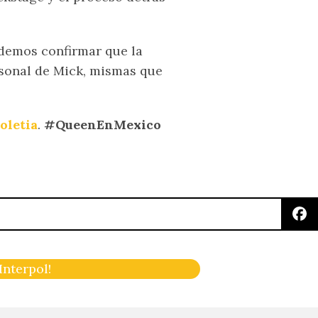
demos confirmar que la
rsonal de Mick, mismas que
oletia
.
#QueenEnMexico
nterpol!