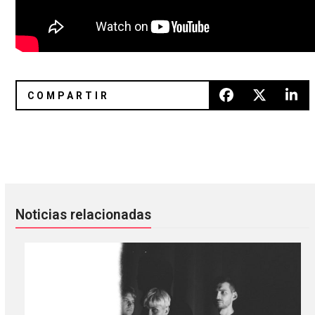
Automelodi lanzará nuevo álbum después de 6 años
Gana boletos para ver a Ladytr
Noticias relacionadas