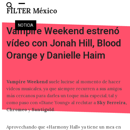
Skip
Open
Close
FILTER México
to
mobile
mobile
content
menu
menu
NOTICIA
Vampire Weekend estrenó
vídeo con Jonah Hill, Blood
Orange y Danielle Haim
Vampire Weekend
suele lucirse al momento de hacer
vídeos musicales, ya que siempre recurren a sus amigos
más cercanos para darles un toque más especial, tal y
como paso con «Diane Young» al reclutar a
Sky Ferreira,
Chromeo
y
Santigold
.
Aprovechando que «Harmony Hall» ya tiene un mes en