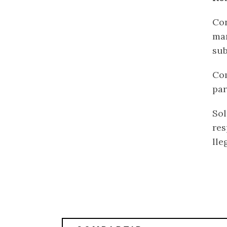
Con
mar
sub
Com
par
Sol
res
lle