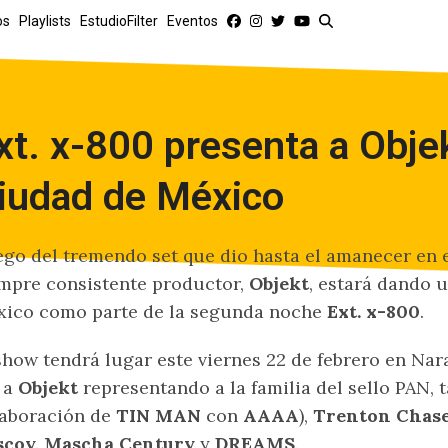
os
Playlists
EstudioFilter
Eventos
xt. x-800 presenta a Objek
iudad de México
go del tremendo set que dio hasta el amanecer en 
mpre consistente productor,
Objekt
, estará dando 
ico como parte de la segunda noche
Ext. x-800
.
show tendrá lugar este viernes 22 de febrero en Na
 a
Objekt
representando a la familia del sello PAN,
aboración de
TIN MAN
con
AAAA
),
Trenton Chase
scoy, Mascha Century
y
DREAMS
.