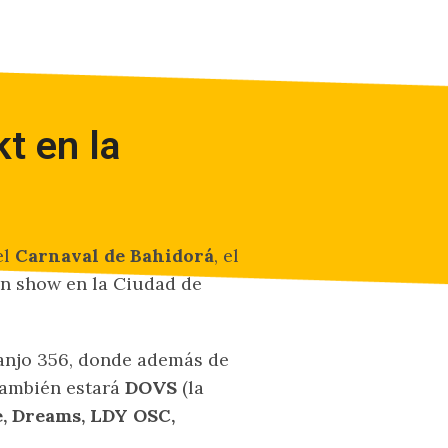
t en la
el
Carnaval de Bahidorá
, el
un show en la Ciudad de
ranjo 356, donde además de
 también estará
DOVS
(la
, Dreams, LDY OSC,