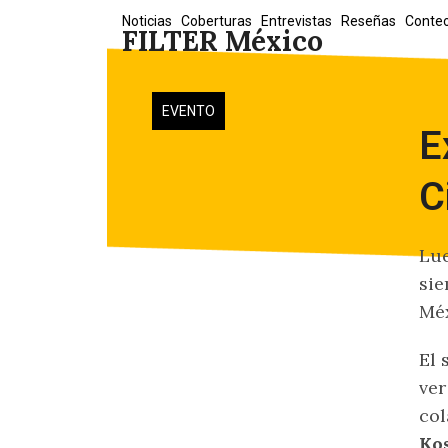
Skip
Noticias
Coberturas
Entrevistas
Reseñas
Conte
FILTER México
to
content
EVENTO
E
C
Lue
sie
Méx
El 
ver
col
Ko