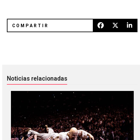
Omar Apollo estrena “Ashamed”, la nueva promesa del pop
Mac DeMarco regresará en may
Noticias relacionadas