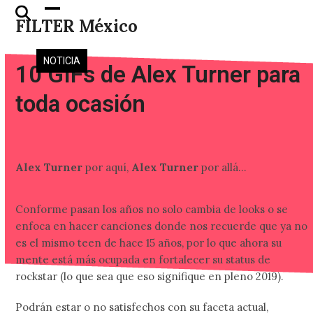
Skip
Open
Close
FILTER México
to
mobile
mobile
content
menu
menu
NOTICIA
10 GIFs de Alex Turner para
toda ocasión
Alex Turner
por aquí,
Alex Turner
por allá…
Conforme pasan los años no solo cambia de looks o se
enfoca en hacer canciones donde nos recuerde que ya no
es el mismo teen de hace 15 años, por lo que ahora su
mente está más ocupada en fortalecer su status de
rockstar (lo que sea que eso signifique en pleno 2019).
Podrán estar o no satisfechos con su faceta actual,