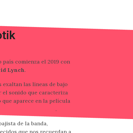
otik
o país comienza el 2019 con
id Lynch
.
exaltan las líneas de bajo
 el sonido que caracteriza
 que aparece en la película
r Pixies y Zola Jesus
.
 bajista de la banda,
ecidos que nos recuerdan a