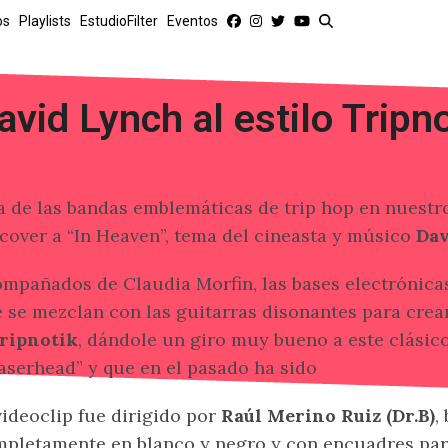
os
Playlists
EstudioFilter
Eventos
avid Lynch al estilo Tripn
 de las bandas emblemáticas de trip hop en nuestr
cover a “In Heaven”, tema del cineasta y músico
Dav
mpañados de Claudia Morfin, las bases electrónicas 
 se mezclan con las guitarras disonantes para crear
ripnotik
, dándole un giro muy bueno a este clásico
aserhead” y que en el pasado ha sido
versionado po
videoclip fue dirigido por
Raúl Merino Ruiz (Dr.B)
,
pletamente en blanco y negro y con encuadres par