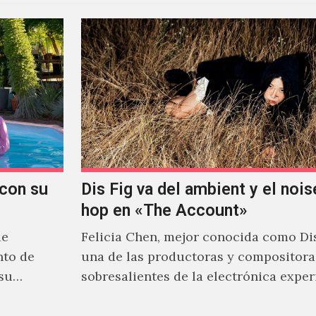
con su
Dis Fig va del ambient y el noise
hop en «The Account»
de
Felicia Chen, mejor conocida como Dis
nto de
una de las productoras y compositor
 su
sobresalientes de la electrónica expe
al abordar distintos estilos que…