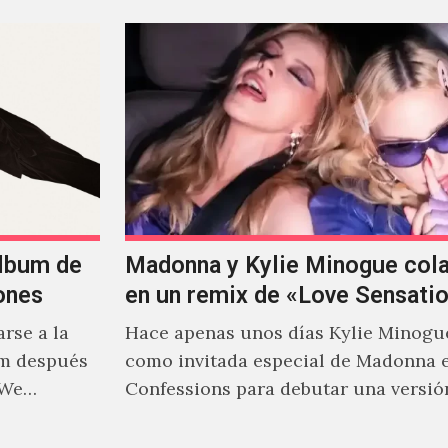
álbum de
Madonna y Kylie Minogue col
ones
en un remix de «Love Sensati
rse a la
Hace apenas unos días Kylie Minogu
um después
como invitada especial de Madonna 
 We…
Confessions para debutar una versió
de "Love Sensation", canción…