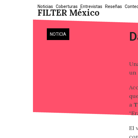
Skip
Noticias
Coberturas
Entrevistas
Reseñas
Conte
FILTER México
to
content
D
NOTICIA
Una
un 
Aco
que
a
T
“Er
El 
com