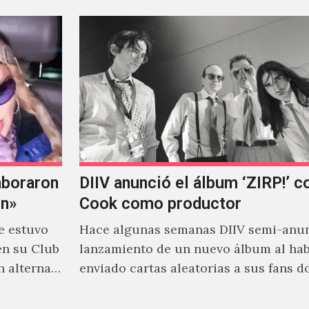
aboraron
DIIV anunció el álbum ‘ZIRP!’ c
on»
Cook como productor
e estuvo
Hace algunas semanas DIIV semi-anun
en su Club
lanzamiento de un nuevo álbum al ha
n alterna
enviado cartas aleatorias a sus fans 
venía el nombre de 'ZIRP!'…