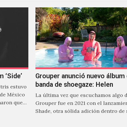
m ‘Side’
Grouper anunció nuevo álbum 
banda de shoegaze: Helen
ris estuvo
 de México
La última vez que escuchamos algo 
naron que
Grouper fue en 2021 con el lanzamie
Shade, otra sólida adición dentro de
cautivante repertorio y,…