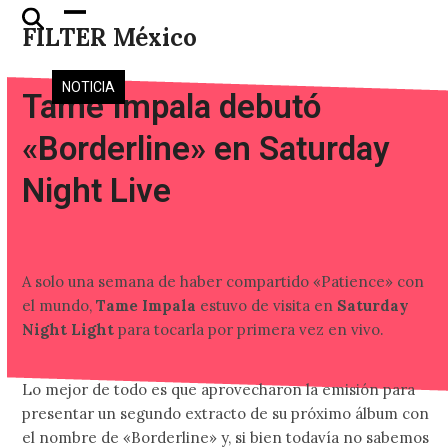
Skip
Open
Close
FILTER México
to
mobile
mobile
content
menu
menu
NOTICIA
Tame Impala debutó
«Borderline» en Saturday
Night Live
A solo una semana de haber compartido «Patience» con
el mundo,
Tame Impala
estuvo de visita en
Saturday
Night Light
para tocarla por primera vez en vivo.
Lo mejor de todo es que aprovecharon la emisión para
presentar un segundo extracto de su próximo álbum con
el nombre de «Borderline» y, si bien todavía no sabemos