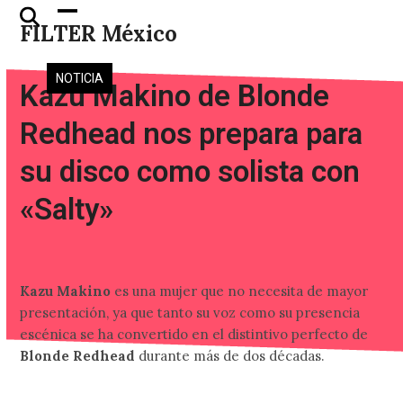
Skip
Open
Close
FILTER México
to
mobile
mobile
content
menu
menu
NOTICIA
Kazu Makino de Blonde
Redhead nos prepara para
su disco como solista con
«Salty»
Kazu Makino
es una mujer que no necesita de mayor
presentación, ya que tanto su voz como su presencia
escénica se ha convertido en el distintivo perfecto de
Blonde Redhead
durante más de dos décadas.