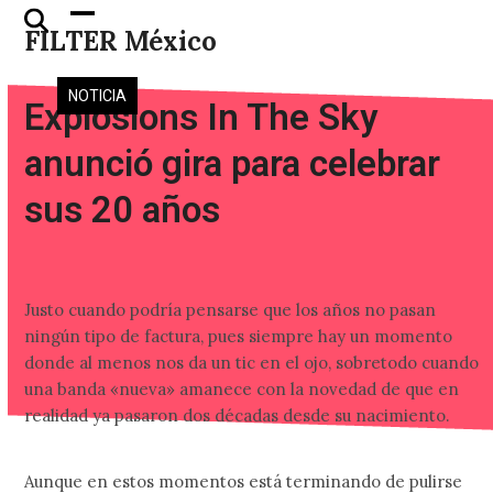
Skip
Open
Close
FILTER México
to
mobile
mobile
content
menu
menu
NOTICIA
Explosions In The Sky
anunció gira para celebrar
sus 20 años
Justo cuando podría pensarse que los años no pasan
ningún tipo de factura, pues siempre hay un momento
donde al menos nos da un tic en el ojo, sobretodo cuando
una banda «nueva» amanece con la novedad de que en
realidad ya pasaron dos décadas desde su nacimiento.
Aunque en estos momentos está terminando de pulirse