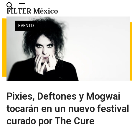
Skip
Open
Close
FILTER México
to
mobile
mobile
content
menu
menu
EVENTO
Pixies, Deftones y Mogwai
tocarán en un nuevo festival
curado por The Cure