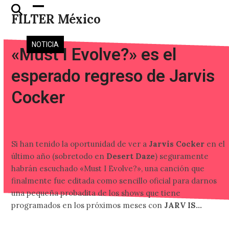
Skip
Open
Close
FILTER México
to
mobile
mobile
content
menu
menu
NOTICIA
«Must I Evolve?» es el
esperado regreso de Jarvis
Cocker
Si han tenido la oportunidad de ver a
Jarvis Cocker
en el
último año (sobretodo en
Desert Daze
) seguramente
habrán escuchado «Must I Evolve?», una canción que
finalmente fue editada como sencillo oficial para darnos
una pequeña probadita de los shows que tiene
programados en los próximos meses con
JARV IS…