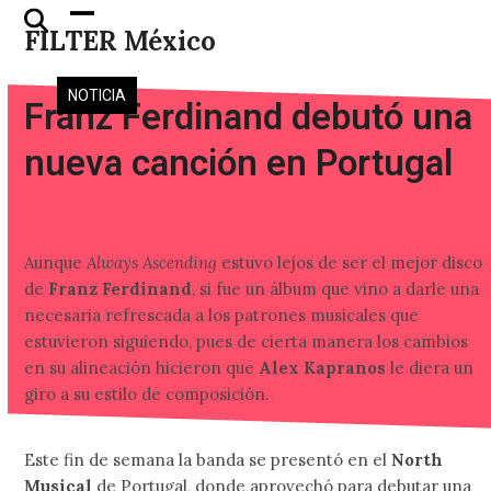
Skip
Open
Close
FILTER México
to
mobile
mobile
content
menu
menu
NOTICIA
Franz Ferdinand debutó una
nueva canción en Portugal
Aunque
Always Ascending
estuvo lejos de ser el mejor disco
de
Franz Ferdinand
, si fue un álbum que vino a darle una
necesaria refrescada a los patrones musicales que
estuvieron siguiendo, pues de cierta manera los cambios
en su alineación hicieron que
Alex Kapranos
le diera un
giro a su estilo de composición.
Este fin de semana la banda se presentó en el
North
Musical
de Portugal, donde aprovechó para debutar una