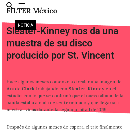
Skip
Open
Close
FILTER México
to
mobile
mobile
content
menu
menu
NOTICIA
Sleater-Kinney nos da una
muestra de su disco
producido por St. Vincent
Hace algunos meses comenzó a circular una imagen de
Annie Clark
trabajando con
Sleater-Kinney
en el
estudio, con lo que se confirmó que el nuevo álbum de la
banda estaba a nada de ser terminado y que llegaría a
nuestras vidas durante la segunda mitad de 2019.
Después de algunos meses de espera, el trío finalmente