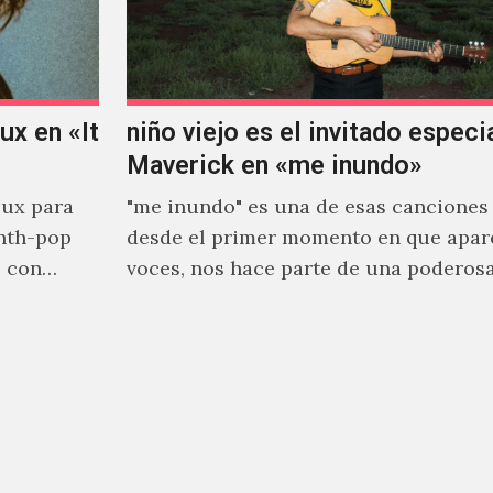
x en «It
niño viejo es el invitado especi
Maverick en «me inundo»
ux para
"me inundo" es una de esas canciones
nth-pop
desde el primer momento en que apar
o con
voces, nos hace parte de una poderos
narrativa emocional…