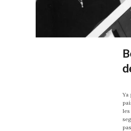
B
d
Ya 
paí
les
seg
pas