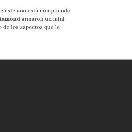
e este año está cumpliendo
Diamond
armaron un mini
 de los aspectos que le