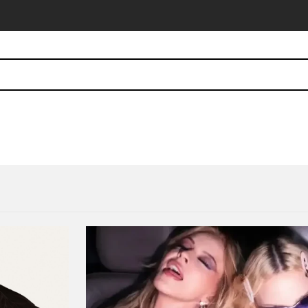
 de Society of the Silver Cross
10 discos nuevos para el fi