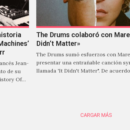
istoria
The Drums colaboró con Mareu
‘Machines’
Didn’t Matter»
rr
The Drums sumó esfuerzos con Mare
presentar una entrañable canción sy
rancés Jean-
llamada 'It Didn't Matter". De acuerd
nto de su
Jonny Pierce, esta es el primer…
istory Of
CARGAR MÁS