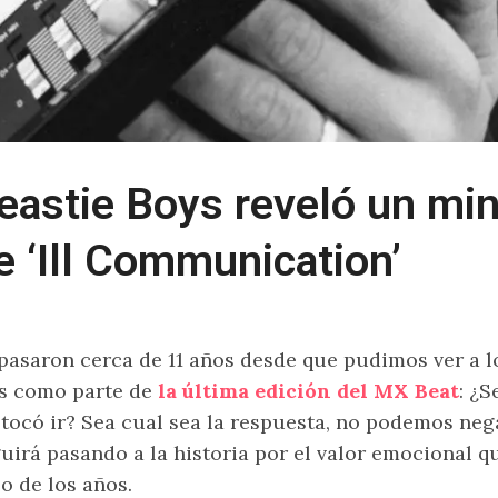
eastie Boys reveló un mi
e ‘Ill Communication’
pasaron cerca de 11 años desde que pudimos ver a 
s como parte de
la última edición del MX Beat
: ¿
 tocó ir? Sea cual sea la respuesta, no podemos ne
uirá pasando a la historia por el valor emocional q
o de los años.