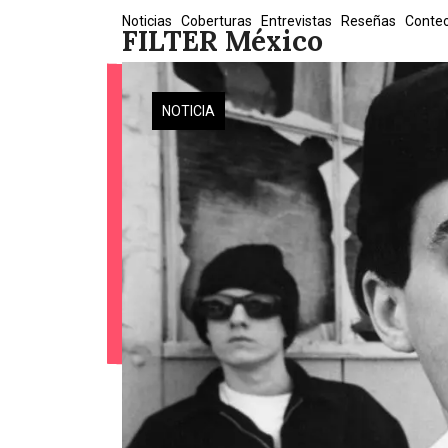
Skip
Noticias
Coberturas
Entrevistas
Reseñas
Conte
FILTER México
to
content
NOTICIA