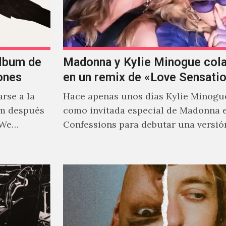
álbum de
Madonna y Kylie Minogue col
ones
en un remix de «Love Sensati
rse a la
Hace apenas unos días Kylie Minogu
um después
como invitada especial de Madonna 
 We…
Confessions para debutar una versió
de "Love Sensation", canción…