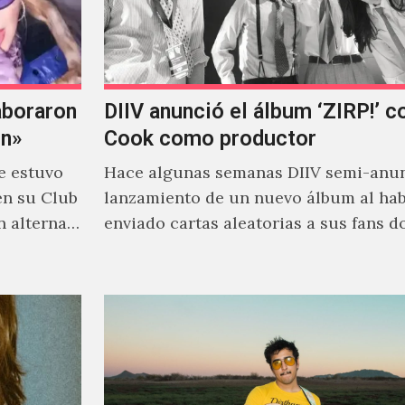
aboraron
DIIV anunció el álbum ‘ZIRP!’ c
on»
Cook como productor
e estuvo
Hace algunas semanas DIIV semi-anun
en su Club
lanzamiento de un nuevo álbum al ha
n alterna
enviado cartas aleatorias a sus fans 
venía el nombre de 'ZIRP!'…