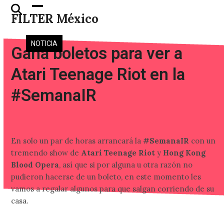
Skip
Open
Close
FILTER México
to
mobile
mobile
content
menu
menu
NOTICIA
Gana boletos para ver a
Atari Teenage Riot en la
#SemanaIR
En solo un par de horas arrancará la
#SemanaIR
con un
tremendo show de
Atari Teenage Riot
y
Hong Kong
Blood Opera
, así que si por alguna u otra razón no
pudieron hacerse de un boleto, en este momento les
vamos a regalar algunos para que salgan corriendo de su
casa.