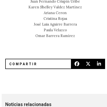
Juan Fernando Crispín Uribe
Karen Shelley Valdez Martínez
Ariana Ceron
Cristina Rojas
José Luis Aguirre Barrera
Paula Velazco
Omar Barrera Ramírez
Chelsea Wolfe le rinde tributo a Roky Erickson con «Night
8 raperos que se hicieron de un
Noticias relacionadas