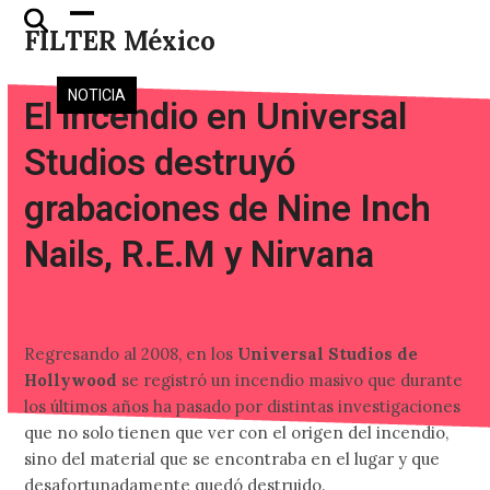
Skip
Open
Close
FILTER México
to
mobile
mobile
content
menu
menu
NOTICIA
El incendio en Universal
Studios destruyó
grabaciones de Nine Inch
Nails, R.E.M y Nirvana
Regresando al 2008, en los
Universal Studios de
Hollywood
se registró un incendio masivo que durante
los últimos años ha pasado por distintas investigaciones
que no solo tienen que ver con el origen del incendio,
sino del material que se encontraba en el lugar y que
desafortunadamente quedó destruido.