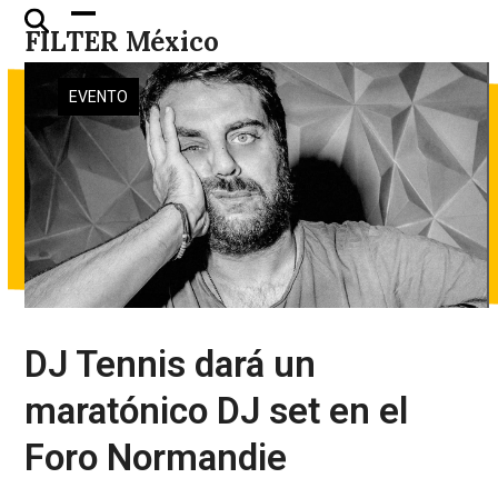
Skip
Open
Close
FILTER México
to
mobile
mobile
content
menu
menu
EVENTO
DJ Tennis dará un
maratónico DJ set en el
Foro Normandie