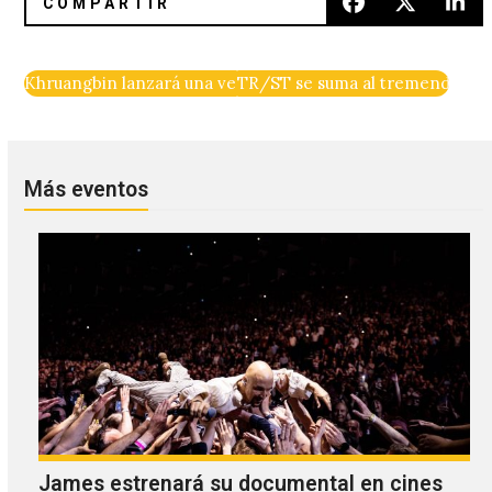
Khruangbin lanzará una versión dub de ‘Con Todo El Mund
TR/ST se suma al tremendo car
Más eventos
James estrenará su documental en cines