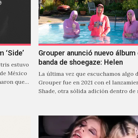
m ‘Side’
Grouper anunció nuevo álbum 
banda de shoegaze: Helen
ris estuvo
 de México
La última vez que escuchamos algo 
naron que
Grouper fue en 2021 con el lanzamie
Shade, otra sólida adición dentro de
cautivante repertorio y,…