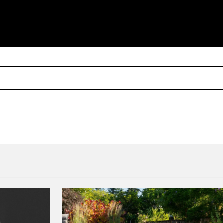
wn Pleasures’ de Joy Division por su 40 aniversario
Khruangbin lanzará una ver