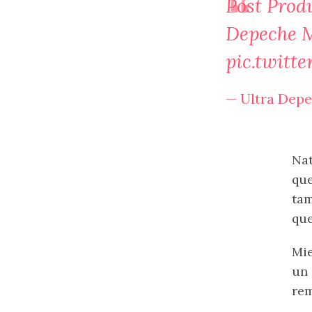
Post Prod
Depeche M
pic.twitt
— Ultra Dep
Nat
que
tam
que
Mie
un 
rem