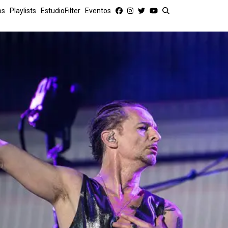
os
Playlists
EstudioFilter
Eventos