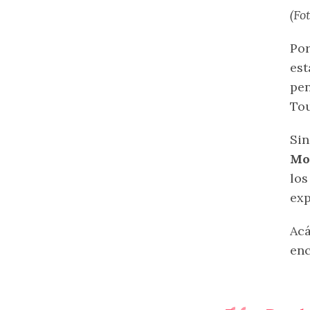
(Fo
Por
es
pen
Tou
Sin
Mo
los
exp
Acá
enc