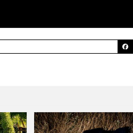
sión dub de ‘Con Todo El Mundo’