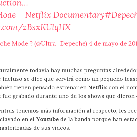
uction…
ode – Netflix Documentary
#Depec
er.com/zBsxKUlqHX
eche Mode ? (@Ultra_Depeche)
4 de mayo de 20
uralmente todavía hay muchas preguntas alrededor
 incluso se dice que servirá como un pequeño tease
bién tienen pensado estrenar en
Netflix
con el no
 fue grabado durante uno de los shows que dieron e
ntras tenemos más información al respecto, les r
clavado en el
Youtube
de la banda porque han estad
asterizadas de sus vídeos.