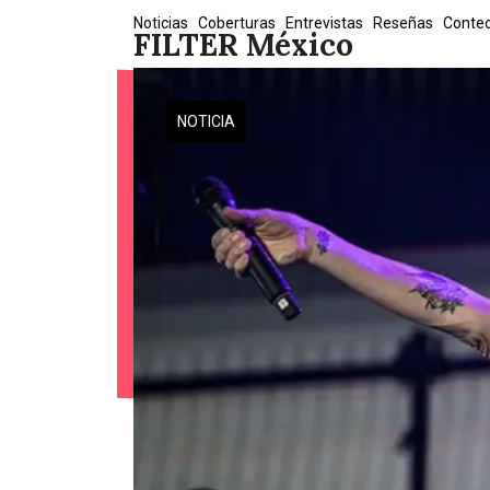
Skip
Noticias
Coberturas
Entrevistas
Reseñas
Conte
FILTER México
to
content
NOTICIA