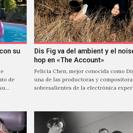
con su
Dis Fig va del ambient y el noise
hop en «The Account»
de
Felicia Chen, mejor conocida como Dis
nto de
una de las productoras y compositor
 su
sobresalientes de la electrónica expe
al abordar distintos estilos que…