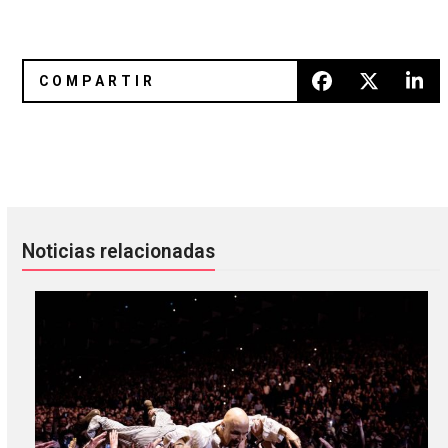
Charli XCX anunció su nuevo álbum con Yaeji, Sky Ferreira
Editors está de estreno con «F
Noticias relacionadas