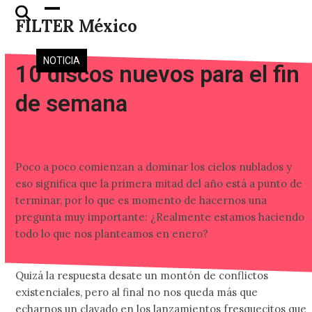
Skip
Open
Close
FILTER México
to
mobile
mobile
content
menu
menu
NOTICIA
10 discos nuevos para el fin
de semana
Poco a poco comienzan a dominar los cielos nublados y
eso significa que la primera mitad del año está a punto de
terminar, por lo que es momento de hacernos una
pregunta muy importante: ¿Realmente estamos haciendo
todo lo que nos planteamos en enero?
Quizá la respuesta desate un montón de conflictos
existenciales, pero al final no nos queda más que
echarnos un clavado en los lanzamientos fresquecitos que