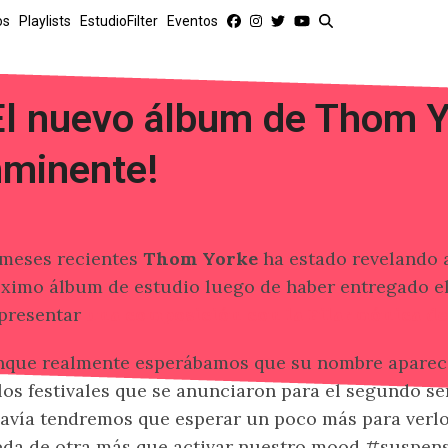
os
Playlists
EstudioFilter
Eventos
El nuevo álbum de Thom Y
nminente!
meses recientes
Thom Yorke
ha estado revelando 
ximo álbum de estudio luego de haber entregado el
presentar
una composición con la Filarmónica de
que realmente esperábamos que su nombre aparecie
los festivales que se anunciaron para el segundo s
avía tendremos que esperar un poco más para verlo
da de otra más que activar nuestro mood #suspens