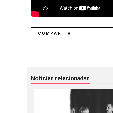
Richie Hawtin, Badbadnotgood y Skep
Noticias relacionadas