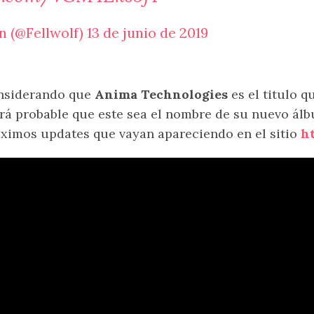
 (@Fellwolf)
13 de junio de 2019
nsiderando que
Anima Technologies
es el titulo q
rá probable que este sea el nombre de su nuevo álb
ximos updates que vayan apareciendo en el sitio
h