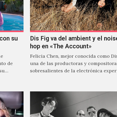
con su
Dis Fig va del ambient y el noise
hop en «The Account»
de
Felicia Chen, mejor conocida como Dis
nto de
una de las productoras y compositor
 su
sobresalientes de la electrónica expe
al abordar distintos estilos que…