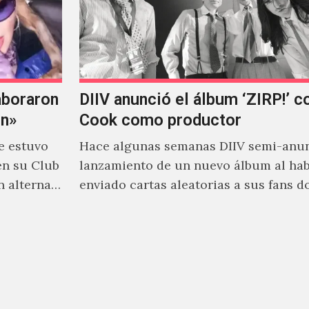
aboraron
DIIV anunció el álbum ‘ZIRP!’ c
on»
Cook como productor
e estuvo
Hace algunas semanas DIIV semi-anun
en su Club
lanzamiento de un nuevo álbum al ha
n alterna
enviado cartas aleatorias a sus fans 
venía el nombre de 'ZIRP!'…