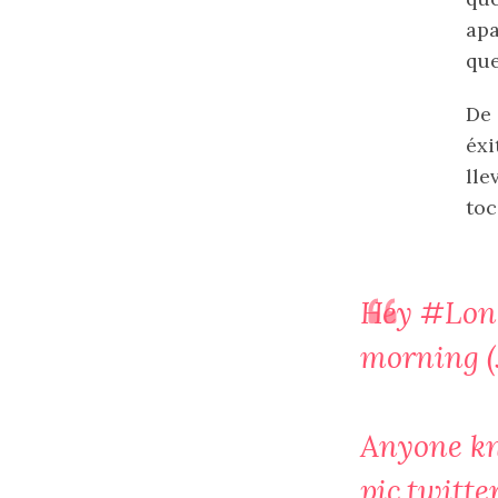
apa
que
De 
éxi
lle
toc
Hey
#Lon
morning (J
Anyone kn
pic.twitt