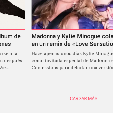
álbum de
Madonna y Kylie Minogue col
ones
en un remix de «Love Sensati
rse a la
Hace apenas unos días Kylie Minogu
um después
como invitada especial de Madonna 
 We…
Confessions para debutar una versió
de "Love Sensation", canción…
CARGAR MÁS