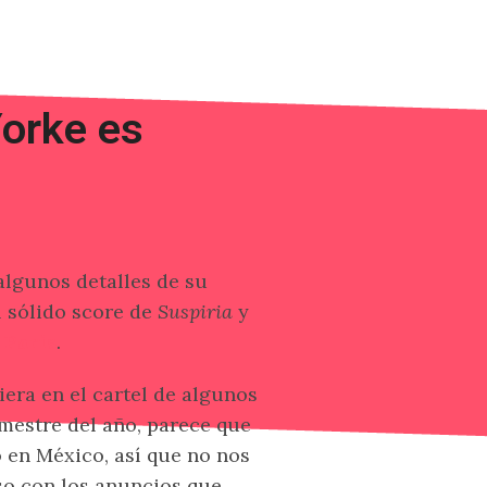
orke es
algunos detalles de su
 sólido score de
Suspiria
y
 Paris
.
ra en el cartel de algunos
emestre del año, parece que
 en México, así que no nos
o con los anuncios que