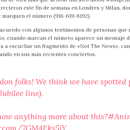
recieron este fin de semana en Londres y Milan, don
 marquen el número (916-619-6192).
acuerdo con algunos testimonios de personas que n
to, cuando marcan el número aparece un mensaje d
va a escuchar un fragmento de «Not The News», can
ando en sus más recientes conciertos.
don
folks! We think we have spotted 
ubilee line).
ow anything more about this?
#Ani
er.com/7GM4Eks5jY