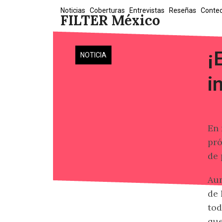
Skip
Noticias
Coberturas
Entrevistas
Reseñas
Conte
FILTER México
to
content
¡
NOTICIA
i
En 
pró
de 
Aun
de 
tod
que