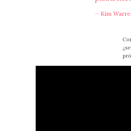
— Kim Warren
Co
¿se
pró