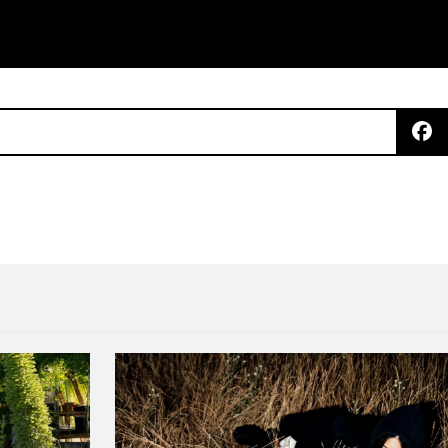
 se cubrieron del ‘Unknown Pleasures’ de Joy Divisi