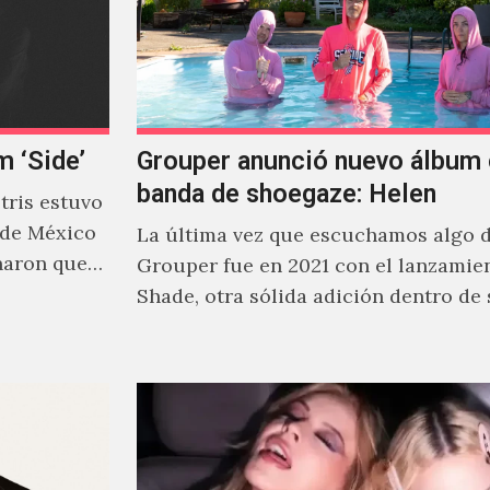
m ‘Side’
Grouper anunció nuevo álbum 
banda de shoegaze: Helen
ris estuvo
 de México
La última vez que escuchamos algo 
naron que
Grouper fue en 2021 con el lanzamie
Shade, otra sólida adición dentro de
cautivante repertorio y,…