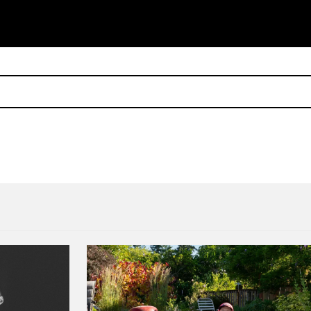
ta encabezan la primera edición de Sónar México
Dos edificios en Manchester