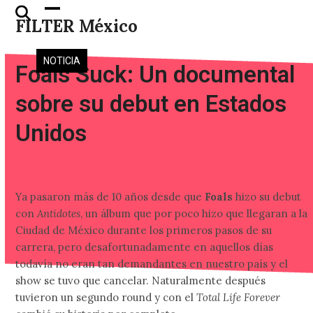
Skip
Open
Close
FILTER México
to
mobile
mobile
content
menu
menu
NOTICIA
Foals Suck: Un documental
sobre su debut en Estados
Unidos
Ya pasaron más de 10 años desde que
Foals
hizo su debut
con
Antidotes
, un álbum que por poco hizo que llegaran a la
Ciudad de México durante los primeros pasos de su
carrera, pero desafortunadamente en aquellos días
todavía no eran tan demandantes en nuestro país y el
show se tuvo que cancelar. Naturalmente después
tuvieron un segundo round y con el
Total Life Forever