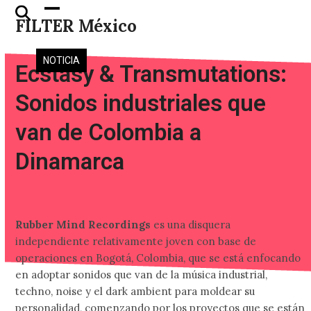
Skip
Open
Close
FILTER México
to
mobile
mobile
content
menu
menu
NOTICIA
Ecstasy & Transmutations:
Sonidos industriales que
van de Colombia a
Dinamarca
Rubber Mind Recordings
es una disquera
independiente relativamente joven con base de
operaciones en Bogotá, Colombia, que se está enfocando
en adoptar sonidos que van de la música industrial,
techno, noise y el dark ambient para moldear su
personalidad, comenzando por los proyectos que se están