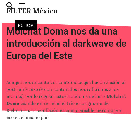
Skip
Open
Close
FILTER México
to
mobile
mobile
content
menu
menu
NOTICIA
Molchat Doma nos da una
introducción al darkwave de
Europa del Este
Aunque nos encanta ver contenidos que hacen alusión al
post-punk ruso (y con contenidos nos referimos a los
memes), por lo regular estos tienden a incluir a
Molchat
Doma
cuando en realidad el trío es originario de
Bielorrusia. La confusión es comprensible, pero no por
eso es el mismo país.