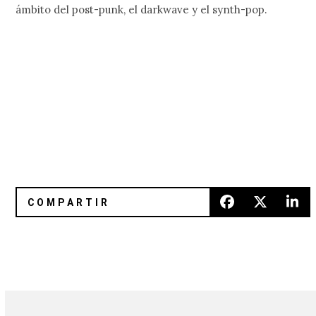
ámbito del post-punk, el darkwave y el synth-pop.
La Existencia: Escucha el nuevo EP de Rubio
Please Leave Quietly: El vídeo 