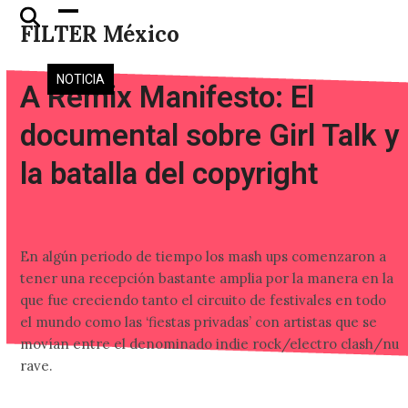
Skip
Open
Close
FILTER México
to
mobile
mobile
content
menu
menu
NOTICIA
A Remix Manifesto: El
documental sobre Girl Talk y
la batalla del copyright
En algún periodo de tiempo los mash ups comenzaron a
tener una recepción bastante amplia por la manera en la
que fue creciendo tanto el circuito de festivales en todo
el mundo como las ‘fiestas privadas’ con artistas que se
movían entre el denominado indie rock/electro clash/nu
rave.