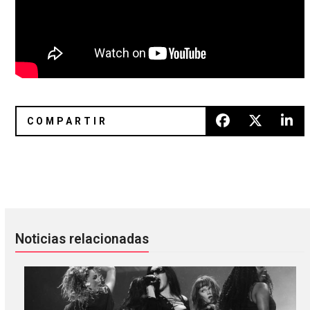
Linea Aspera regresará en septiembre con ‘LP II’, su nuevo
Y mira su pasito, que le da igua
Noticias relacionadas