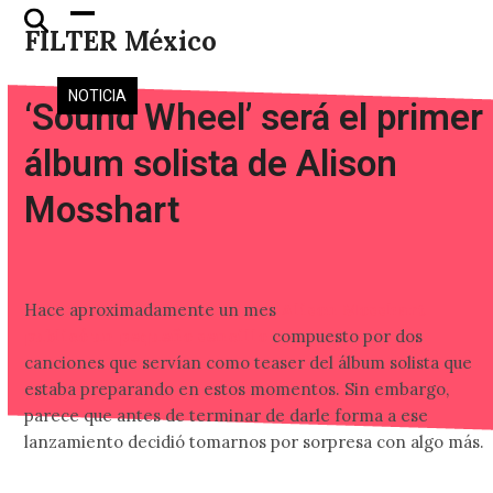
Skip
Open
Close
FILTER México
to
mobile
mobile
content
menu
menu
NOTICIA
‘Sound Wheel’ será el primer
álbum solista de Alison
Mosshart
Hace aproximadamente un mes
Alison Mosshart
publicó un pequeño sencillo
compuesto por dos
canciones que servían como teaser del álbum solista que
estaba preparando en estos momentos. Sin embargo,
parece que antes de terminar de darle forma a ese
lanzamiento decidió tomarnos por sorpresa con algo más.