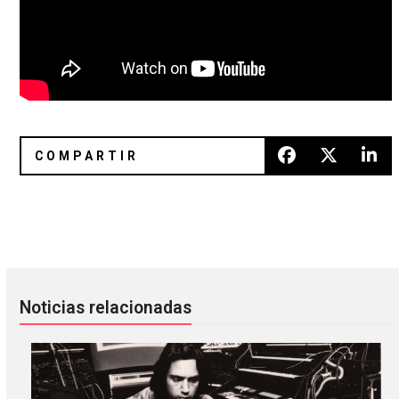
No Joy se cubrió de synth-pop en el sencillo «Nothing Will
Chancha Vía Circuito y El Búho 
Noticias relacionadas