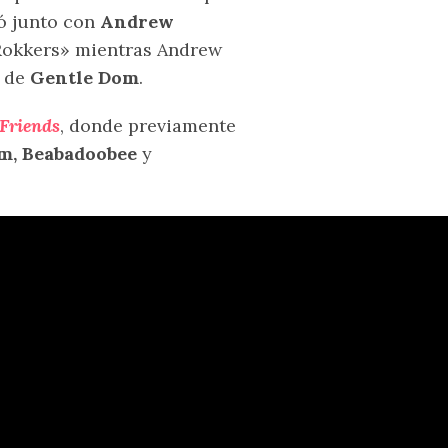
ó junto con
Andrew
 Rokkers» mientras Andrew
s de
Gentle Dom
.
Friends
, donde previamente
m, Beabadoobee
y