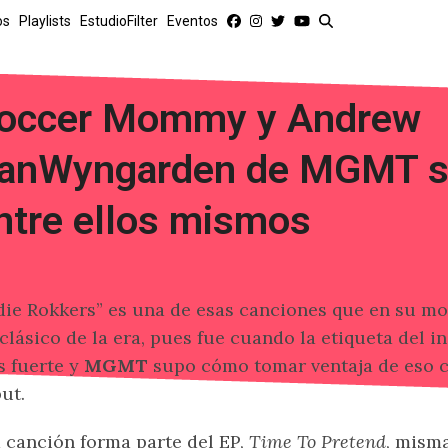
os
Playlists
EstudioFilter
Eventos
occer Mommy y Andrew
anWyngarden de MGMT se
ntre ellos mismos
die Rokkers” es una de esas canciones que en su m
clásico de la era, pues fue cuando la etiqueta del i
 fuerte y
MGMT
supo cómo tomar ventaja de eso 
ut.
 canción forma parte del EP,
Time To Pretend
, mism