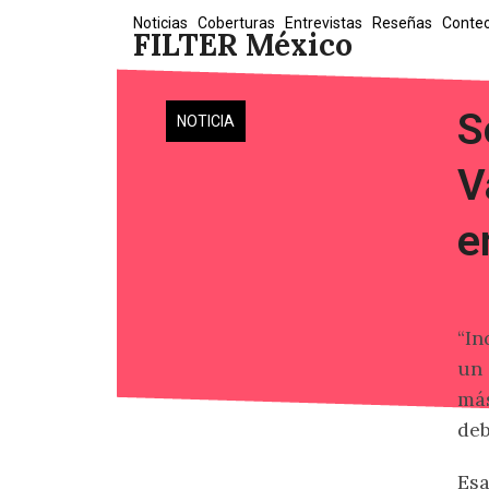
Skip
Noticias
Coberturas
Entrevistas
Reseñas
Conte
FILTER México
to
content
S
NOTICIA
V
e
“In
un 
más
deb
Esa