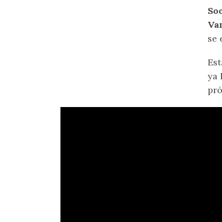
So
Va
se 
Est
ya 
pr