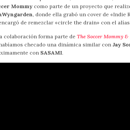
ccer Mommy
como parte de un proyecto que realiz
nWyngarden
, donde ella grabó un cover de «Indie
encargó de remezclar «circle the drain» con el alía
a colaboración forma parte de
The Soccer Mommy & 
habíamos checado una dinámica similar con
Jay So
óximamente con
SASAMI
.