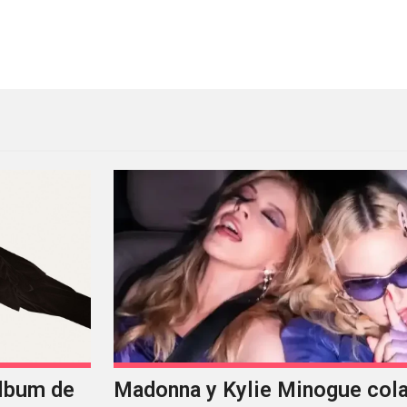
a’ con una reedición especial
Radiohead tiene su propio 
álbum de
Madonna y Kylie Minogue col