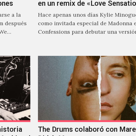
ones
en un remix de «Love Sensati
rse a la
Hace apenas unos días Kylie Minogu
um después
como invitada especial de Madonna 
 We…
Confessions para debutar una versió
de "Love Sensation", canción…
istoria
The Drums colaboró con Mareu