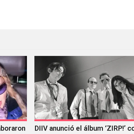
rompecabezas con arte de ‘Com Lag’
aboraron
DIIV anunció el álbum ‘ZIRP!’ c