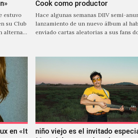
on»
Cook como productor
e estuvo
Hace algunas semanas DIIV semi-anun
en su Club
lanzamiento de un nuevo álbum al ha
n alterna
enviado cartas aleatorias a sus fans 
venía el nombre de 'ZIRP!'…
x en «It
niño viejo es el invitado especi