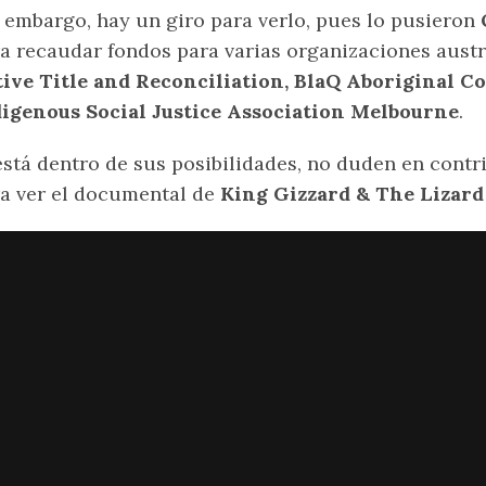
 embargo, hay un giro para verlo, pues lo pusieron
a recaudar fondos para varias organizaciones austr
ive Title and Reconciliation, BlaQ Aboriginal C
igenous Social Justice Association Melbourne
.
está dentro de sus posibilidades, no duden en cont
a ver el documental de
King Gizzard & The Lizar