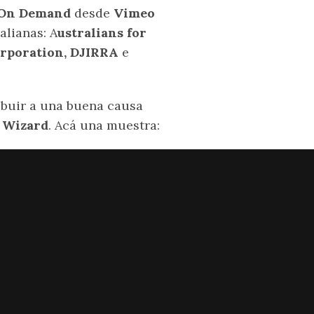
On Demand
desde
Vimeo
alianas: A
ustralians for
orporation, DJIRRA
e
ribuir a una buena causa
d Wizard
. Acá una muestra: