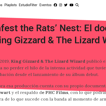
os
Playlists
EstudioFilter
Eventos
nfest the Rats’ Nest: El d
ing Gizzard & The Lizard 
2019,
King Gizzard & The Lizard Wizard
publicó e
a no perder el hilo de la intensa actividad que tuvi
bación desde el lanzamiento de su álbum debut.
ra esa producción cuenta con su propio documenta
ewart
y el respaldo d
e PHC Films
, con lo que podr
ra de lo que sucede con la banda al momento de ar