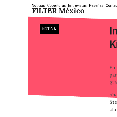
Skip
Noticias
Coberturas
Entrevistas
Reseñas
Conte
FILTER México
to
content
I
NOTICIA
K
En 
par
gra
Aho
St
cla