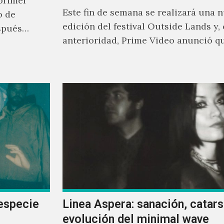
primer
Este fin de semana se realizará una 
o de
edición del festival Outside Lands y,
spués
anterioridad, Prime Video anunció q
los encargados de transmitir…
especie
Linea Aspera: sanación, catarsi
evolución del minimal wave