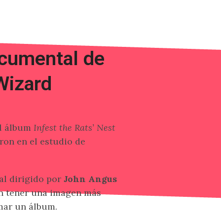
ocumental de
Wizard
l álbum
Infest the Rats’ Nest
eron en el estudio de
l dirigido por
John Angus
án tener una imagen más
mar un álbum.