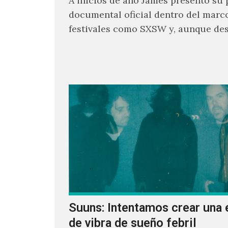
A inicios de año James presentó su 
documental oficial dentro del marc
festivales como SXSW y, aunque de
parecía un poco incierto su…
Suuns: Intentamos crear una 
de vibra de sueño febril