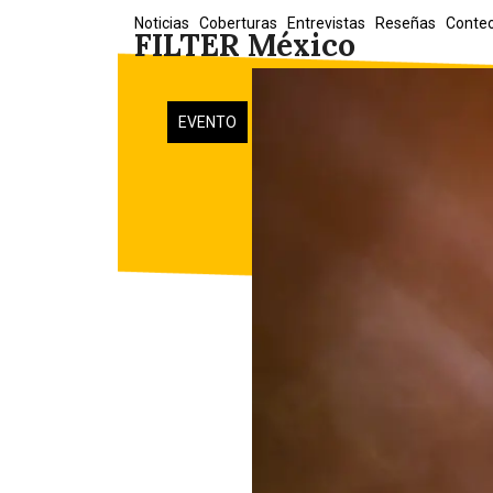
Skip
Noticias
Coberturas
Entrevistas
Reseñas
Conte
FILTER México
to
content
EVENTO