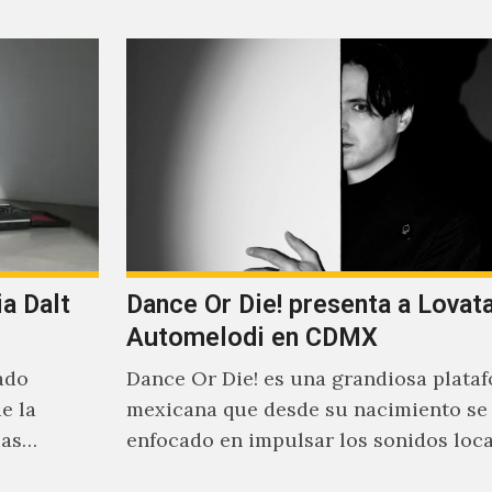
a Dalt
Dance Or Die! presenta a Lovat
Automelodi en CDMX
ado
Dance Or Die! es una grandiosa plata
e la
mexicana que desde su nacimiento se
ias
enfocado en impulsar los sonidos loc
suenan al caer la…