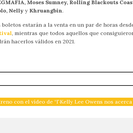
EGMAFIA, Moses Sumney, Rolling Blackouts Coasta
lo, Nelly
y
Khruangbin
.
 boletos estarán a la venta en un par de horas des
tival
, mientras que todos aquellos que consiguiero
rán hacerlos válidos en 2021.
streno con el vídeo de “Горький опыт”
Kelly Lee Owens nos acerca 