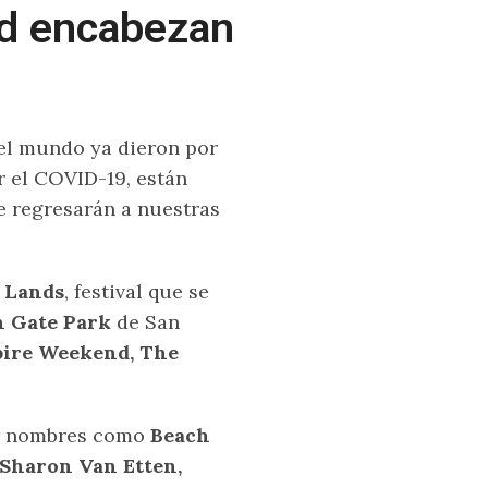
d encabezan
el mundo ya dieron por
r el COVID-19, están
e regresarán a nuestras
 Lands
, festival que se
n Gate Park
de San
pire Weekend, The
ar nombres como
Beach
 Sharon Van Etten,