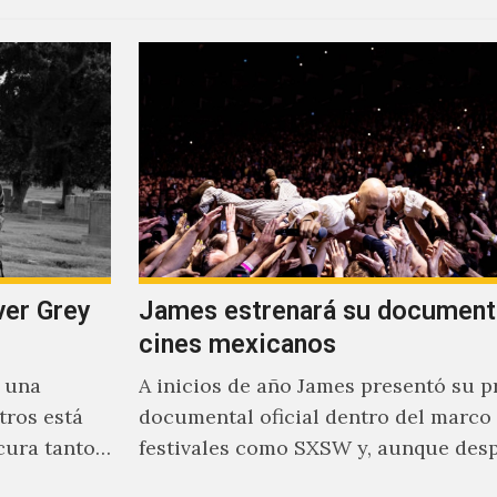
ver Grey
James estrenará su document
cines mexicanos
s una
A inicios de año James presentó su p
tros está
documental oficial dentro del marco
cura tanto
festivales como SXSW y, aunque des
parecía un poco incierto su…