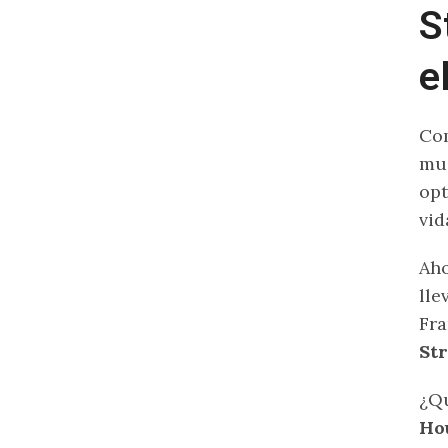
S
e
Com
mue
opt
vid
Aho
lle
Fra
Str
¿Qu
Hou