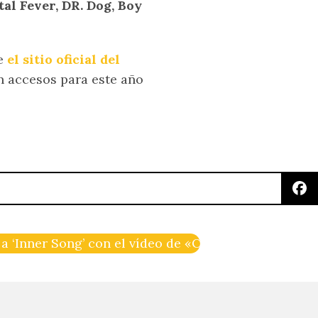
l Fever, DR. Dog, Boy
de
el sitio oficial del
n accesos para este año
a ‘Inner Song’ con el vídeo de «On»