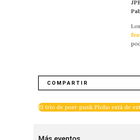
JP
Pab
Los
fes
pod
El trío de post-punk Ploho está de e
Más eventos