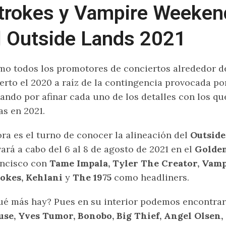
trokes y Vampire Weeken
l Outside Lands 2021
o todos los promotores de conciertos alrededor d
rto el 2020 a raíz de la contingencia provocada po
ando por afinar cada uno de los detalles con los qu
as en 2021.
ra es el turno de conocer la alineación del
Outside
vará a cabo del 6 al 8 de agosto de 2021 en el
Golde
ncisco con
Tame Impala, Tyler The Creator, Vam
okes, Kehlani
y
The 1975
como headliners.
é más hay? Pues en su interior podemos encontr
se, Yves Tumor, Bonobo, Big Thief, Angel Olsen,