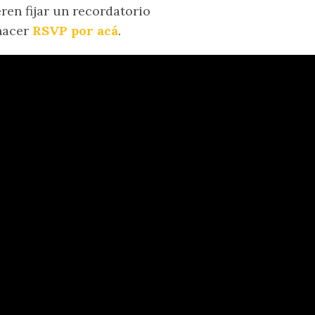
eren fijar un recordatorio
hacer
RSVP por acá
.