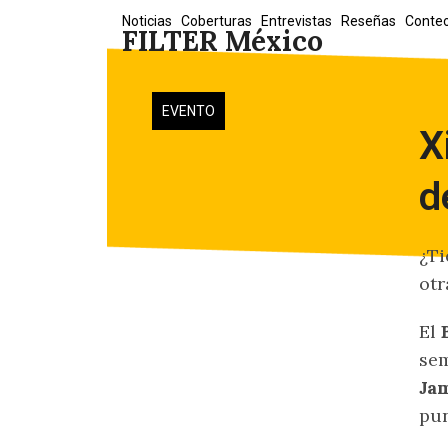
Skip
Noticias
Coberturas
Entrevistas
Reseñas
Conte
FILTER México
to
content
EVENTO
X
d
¿Ti
otr
El
sem
Ja
pun