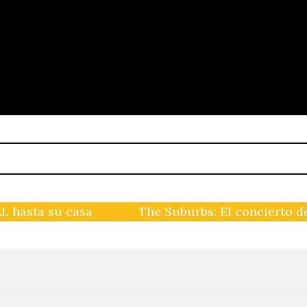
L hasta su casa
The Suburbs: El concierto d