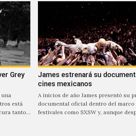
ver Grey
James estrenará su document
cines mexicanos
s una
A inicios de año James presentó su p
tros está
documental oficial dentro del marco
cura tanto
festivales como SXSW y, aunque des
parecía un poco incierto su…