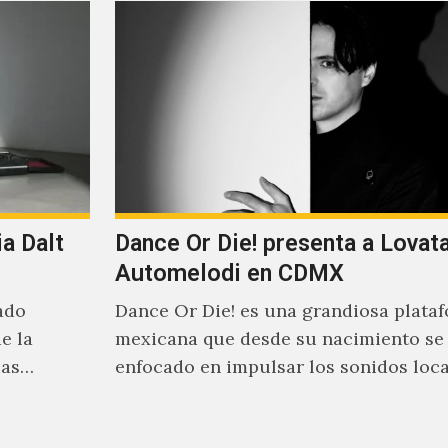
a Dalt
Dance Or Die! presenta a Lovat
Automelodi en CDMX
ado
Dance Or Die! es una grandiosa plata
e la
mexicana que desde su nacimiento se
ias
enfocado en impulsar los sonidos loc
suenan al caer la…