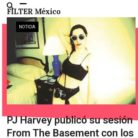
Skip
Open
Close
FILTER México
to
mobile
mobile
content
menu
menu
NOTICIA
PJ Harvey publicó su sesión
From The Basement con los