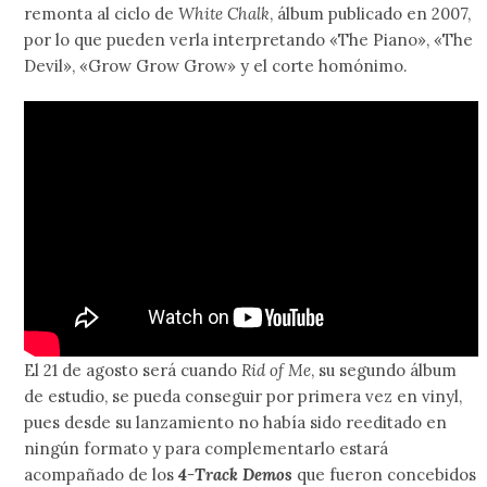
remonta al ciclo de
White Chalk
, álbum publicado en 2007,
por lo que pueden verla interpretando «The Piano», «The
Devil», «Grow Grow Grow» y el corte homónimo.
El 21 de agosto será cuando
Rid of Me
, su segundo álbum
de estudio, se pueda conseguir por primera vez en vinyl,
pues desde su lanzamiento no había sido reeditado en
ningún formato y para complementarlo estará
acompañado de los
4-Track Demos
que fueron concebidos