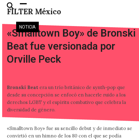
Skip
Open
Close
FILTER México
to
mobile
mobile
content
menu
menu
NOTICIA
«Smalltown Boy» de Bronski
Beat fue versionada por
Orville Peck
Bronski Beat
era un trío británico de synth-pop que
desde su concepción se enfocó en hacerle ruido a los
derechos LGBT y el espíritu combativo que celebra la
diversidad de género.
«Smalltown Boy» fue su sencillo debut y de inmediato se
convirtió en un himno de los 80 con el que se podía