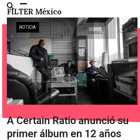
Skip
Open
Close
FILTER México
to
mobile
mobile
content
menu
menu
NOTICIA
A Certain Ratio anunció su
primer álbum en 12 años