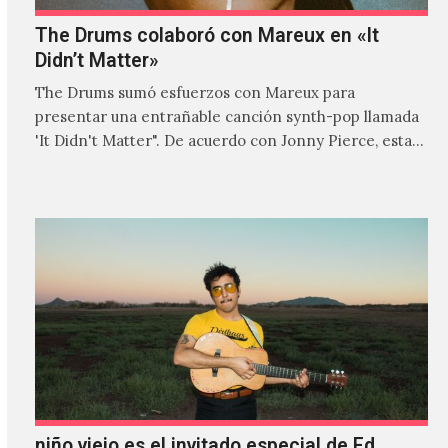
The Drums colaboró con Mareux en «It
Didn’t Matter»
The Drums sumó esfuerzos con Mareux para
presentar una entrañable canción synth-pop llamada
'It Didn't Matter". De acuerdo con Jonny Pierce, esta
es el primer…
niño viejo es el invitado especial de Ed