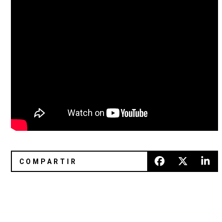
En un asilo recrearon portadas de David Bowie, The Clash 
Para bailar, llorar y soñar: el