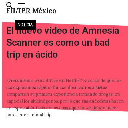
Skip
Open
Close
FILTER México
to
mobile
mobile
content
menu
menu
NOTICIA
El nuevo vídeo de Amnesia
Scanner es como un bad
trip en ácido
¿Vieron
Have a Good Trip
en Netflix? En caso de que no,
les explicamos rápido: En ese docu varios artistas
comparten su primera experiencia tomando drogas, en
especial los alucinógenos, por lo que sus anécdotas hacen
un especial énfasis en las cosas que no se deben hacer
para tener un mal trip.