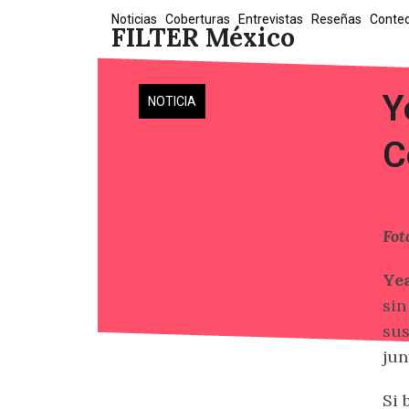
Skip
Noticias
Coberturas
Entrevistas
Reseñas
Conte
FILTER México
to
content
Y
NOTICIA
C
Fot
Ye
sin
sus
jun
Si 