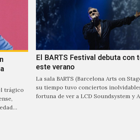
El BARTS Festival debuta con 
n
este verano
la
La sala BARTS (Barcelona Arts on Stage
su tiempo tuvo conciertos inolvidables
l trágico
fortuna de ver a LCD Soundsystem y 
ense,
Olsen…
 edad