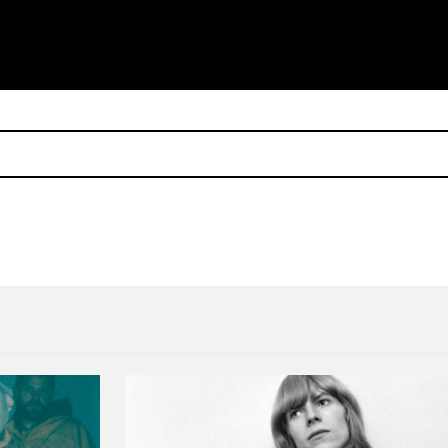
zó su nuevo disco en TikTok
En un asilo recrearon porta