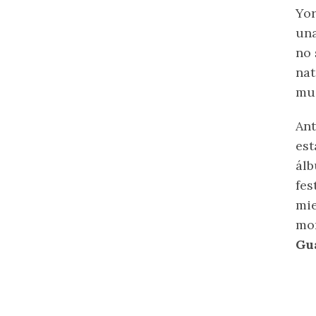
Yor
una
no 
nat
mus
Ant
est
álb
fes
mie
mom
Gu