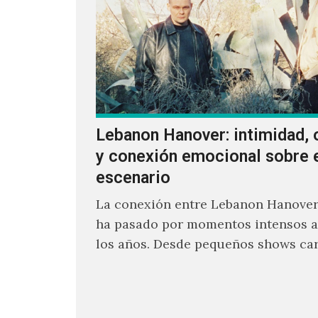
Lebanon Hanover: intimidad, 
y conexión emocional sobre 
escenario
La conexión entre Lebanon Hanover
ha pasado por momentos intensos a 
los años. Desde pequeños shows ca
emoción hasta giras accidentadas, 
formado por Larissa Iceglass y Will
Maybelline ha construido una relac