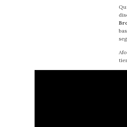
Qui
dis
Br
bas
seg
Afo
tie