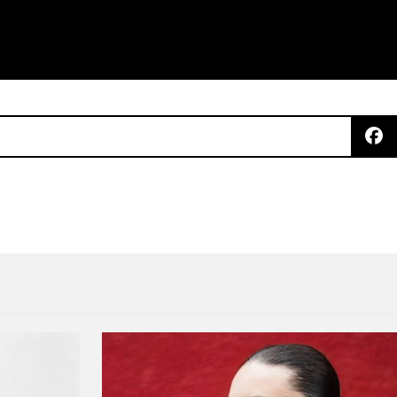
das de David Bowie, The Clash y Blink-182 durante 