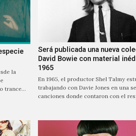
Será publicada una nueva cole
especie
David Bowie con material inéd
1965
sde la
En 1965, el productor Shel Talmy est
se
trabajando con Davie Jones en una se
o trance
canciones donde contaron con el res
rente a
músicos como Jimmy…