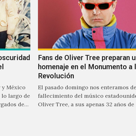
oscuridad
Fans de Oliver Tree preparan u
el
homenaje en el Monumento a 
Revolución
 y México
El pasado domingo nos enteramos de
lo largo de
fallecimiento del músico estadounid
rgados de
Oliver Tree, a sus apenas 32 años de
el dúo
luego de haberse visto involucrado…
iam
ión cercana