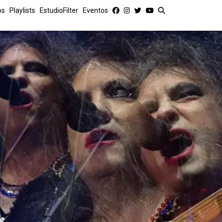
os
Playlists
EstudioFilter
Eventos