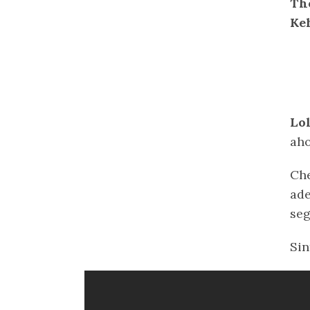
The
Ke
Lo
aho
Che
ade
seg
Sin