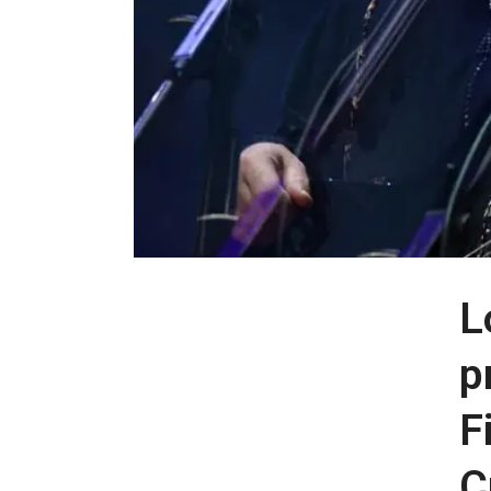
L
p
F
C