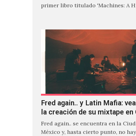
primer libro titulado 'Machines: A H
Electronic Music', donde explora…
Fred again.. y Latin Mafia: vea
la creación de su mixtape e
Fred again.. se encuentra en la Ciu
México y, hasta cierto punto, no ha