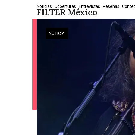
Skip
Noticias
Coberturas
Entrevistas
Reseñas
Conte
FILTER México
to
content
NOTICIA