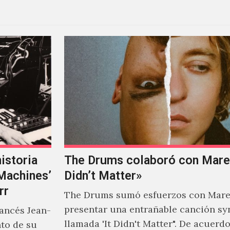
istoria
The Drums colaboró con Mareu
‘Machines’
Didn’t Matter»
rr
The Drums sumó esfuerzos con Mare
presentar una entrañable canción sy
rancés Jean-
llamada 'It Didn't Matter". De acuerd
nto de su