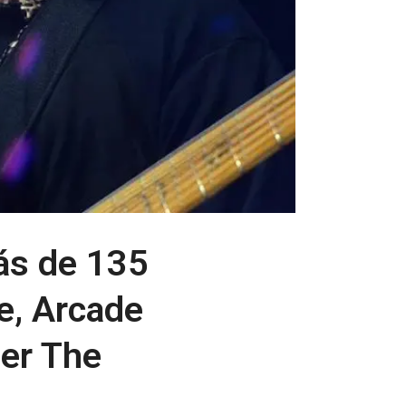
ás de 135
e, Arcade
ler The