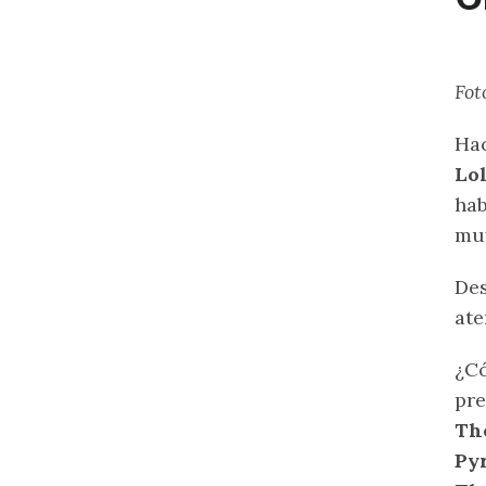
Fot
Ha
Lol
hab
muy
Des
ate
¿Có
pre
The
Pyr