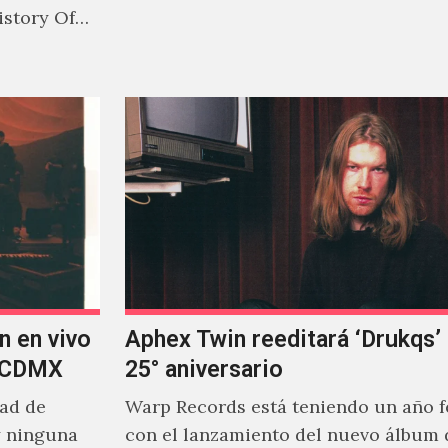
Jonny Pierce, esta es el primer…
istory Of
n en vivo
Aphex Twin reeditará ‘Drukqs’
n CDMX
25° aniversario
dad de
Warp Records está teniendo un año 
y ninguna
con el lanzamiento del nuevo álbum 