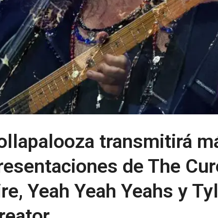
ollapalooza transmitirá m
resentaciones de The Cur
ire, Yeah Yeah Yeahs y Ty
reator