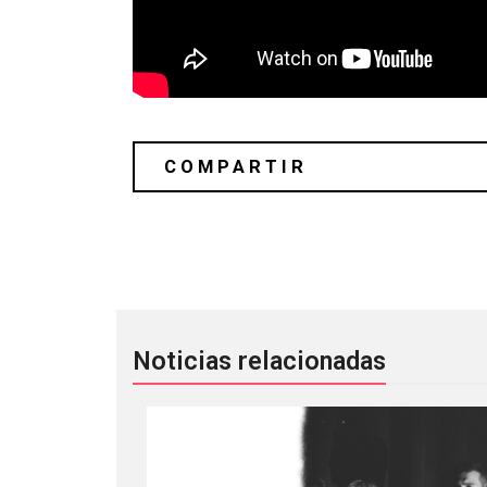
Arca editará el mixtape ‘&&&&&’ por p
Noticias relacionadas