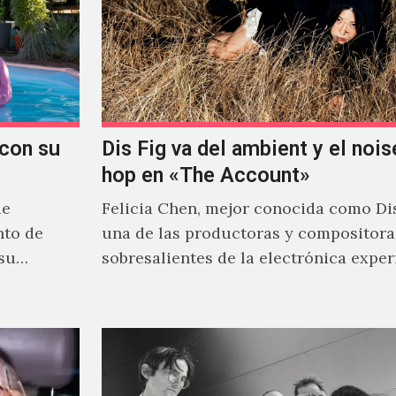
con su
Dis Fig va del ambient y el noise
hop en «The Account»
de
Felicia Chen, mejor conocida como Dis
nto de
una de las productoras y compositor
 su
sobresalientes de la electrónica expe
al abordar distintos estilos que…