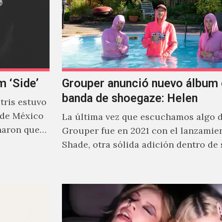
m ‘Side’
Grouper anunció nuevo álbum 
banda de shoegaze: Helen
ris estuvo
 de México
La última vez que escuchamos algo 
naron que
Grouper fue en 2021 con el lanzamie
Shade, otra sólida adición dentro de
cautivante repertorio y,…