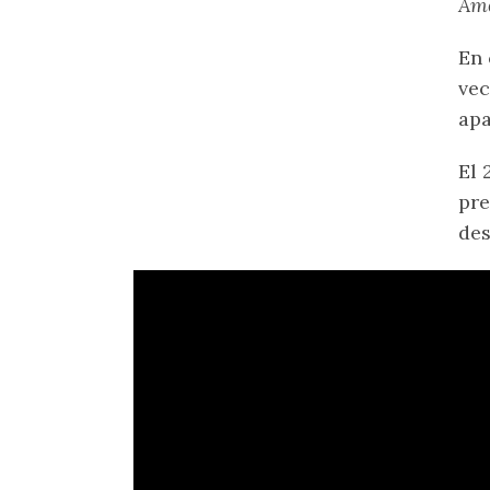
Ame
En 
vec
apa
El 
pre
des