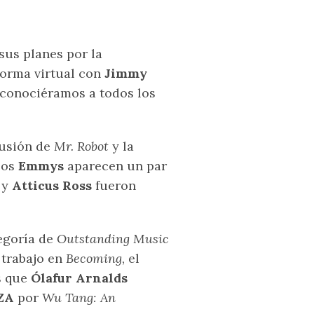
sus planes por la
forma virtual con
Jimmy
 conociéramos a todos los
lusión de
Mr. Robot
y la
 los
Emmys
aparecen un par
y
Atticus Ross
fueron
tegoría de
Outstanding Music
 trabajo en
Becoming
, el
s que
Ólafur Arnalds
ZA
por
Wu Tang: An