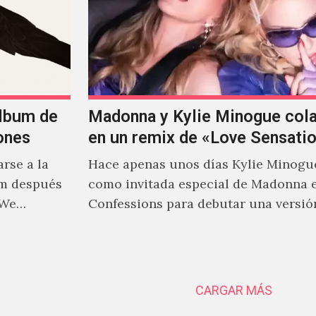
álbum de
Madonna y Kylie Minogue col
ones
en un remix de «Love Sensati
rse a la
Hace apenas unos días Kylie Minogu
um después
como invitada especial de Madonna 
 We…
Confessions para debutar una versió
de "Love Sensation", canción…
CARGAR MÁS