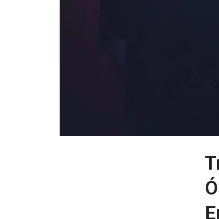
T
Ó
E