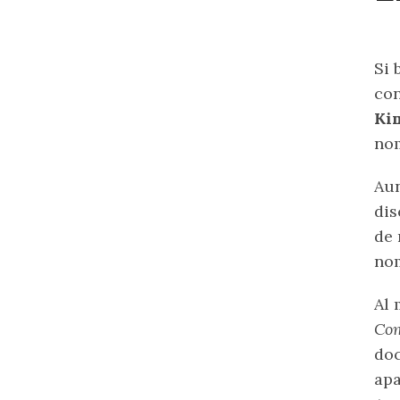
Si 
con
Ki
nom
Aun
dis
de 
nom
Al
Com
do
apa