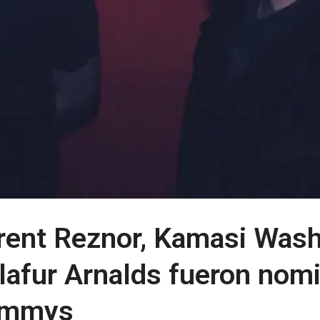
rent Reznor, Kamasi Wash
lafur Arnalds fueron nom
mmys