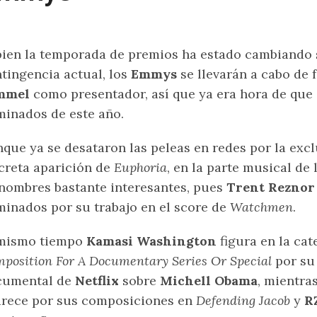
bien la temporada de premios ha estado cambiando 
tingencia actual, los
Emmys
se llevarán a cabo de 
mmel
como presentador, así que ya era hora de que
inados de este año.
que ya se desataron las peleas en redes por la exc
creta aparición de
Euphoria
, en la parte musical de
nombres bastante interesantes, pues
Trent Reznor
inados por su trabajo en el score de
Watchmen
.
 mismo tiempo
Kamasi Washington
figura en la ca
position For A Documentary Series Or Special
por su
cumental de
Netflix
sobre
Michell Obama
, mientra
rece por sus composiciones en
Defending Jacob
y
R