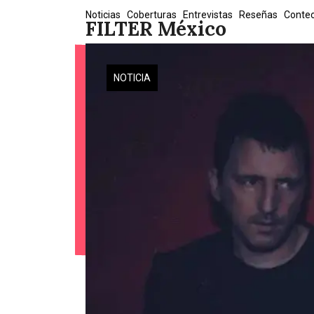
Skip
Noticias
Coberturas
Entrevistas
Reseñas
Conte
FILTER México
to
content
NOTICIA