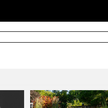
rimera vez en vinyl
Sacred Bones reeditará 3 di