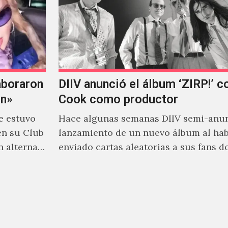
aboraron
DIIV anunció el álbum ‘ZIRP!’ c
on»
Cook como productor
e estuvo
Hace algunas semanas DIIV semi-anun
en su Club
lanzamiento de un nuevo álbum al ha
n alterna
enviado cartas aleatorias a sus fans 
venía el nombre de 'ZIRP!'…